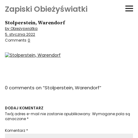
Zapiski Obieżyświatki
Stolperstein, Warendorf
Podróże
by Obiezyswiatka
5. stycznia 2022
Kultura i sztuka
Comments
0
Kątem oka
O-fiszki
0 comments on “
Stolperstein, Warendorf
”
Niezwyczajne ściany
Dom na kółkach
DODAJ KOMENTARZ
Twój adres e-mail nie zostanie opublikowany.
Wymagane pola są
oznaczone
*
Komentarz
*