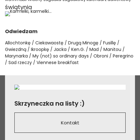
świątynia
Odwiedzam
Allochtonkę
Ciekawaostę
Drugą Minogę
Fusillę
Gwiezdną
Ikroopkę
Jacka
Ken.G.
Mad
Manitou
Marynarka
My (not) so ordinary days
Obroni
Peregrino
Sad rzeczy
Viennese breakfast
Skrzyneczka na listy :)
Kontakt