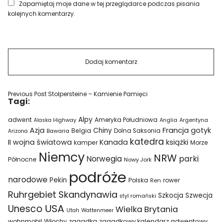
Zapamiętaj moje dane w tej przeglądarce podczas pisania
kolejnych komentarzy.
Previous Post
Stolpersteine – Kamienie Pamięci
Tagi:
Alpy
adwent
Ameryka Południowa
Alaska Highway
Anglia
Argentyna
Azja
Francja
gotyk
Chiny
Belgia
Bawaria
Dolna Saksonia
Arizona
katedra
II wojna światowa
Kanada
książki
kamper
Morze
Niemcy
NRW
parki
Norwegia
Północne
Nowy Jork
podróże
narodowe
Pekin
Polska
rower
Ren
Ruhrgebiet
Skandynawia
Szkocja
Szwecja
styl romański
USA
Unesco
Wielka Brytania
Utah
Wattenmeer
wohnmobil
Włochy
zagadka
zagadkowy kalendarz adwentowy