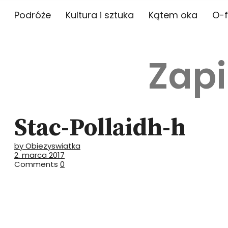
Podróże
Kultura i sztuka
Kątem oka
O-f
Zapi
Stac-Pollaidh-h
by Obiezyswiatka
2. marca 2017
Comments
0