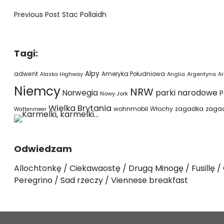
Previous Post
Stac Pollaidh
Tagi:
Alpy
adwent
Ameryka Południowa
Alaska Highway
Anglia
Argentyna
Ar
Niemcy
NRW
parki narodowe
Norwegia
P
Nowy Jork
Wielka Brytania
wohnmobil
Włochy
zagadka
zaga
Wattenmeer
Odwiedzam
Allochtonkę
Ciekawaostę
Drugą Minogę
Fusillę
Peregrino
Sad rzeczy
Viennese breakfast