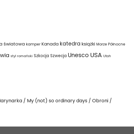
katedra
na światowa
Kanada
książki
kamper
Morze Północne
USA
Unesco
wia
Szkocja
Szwecja
styl romański
Utah
arynarka
My (not) so ordinary days
Obroni