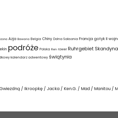
Azja
Francja
gotyk
II woj
Chiny
Belgia
Bawaria
Dolna Saksonia
izona
podróże
Ruhrgebiet
Skandyna
ekin
Polska
rower
Ren
świątynia
dkowy kalendarz adwentowy
Gwiezdną
Ikroopkę
Jacka
Ken.G.
Mad
Manitou
M