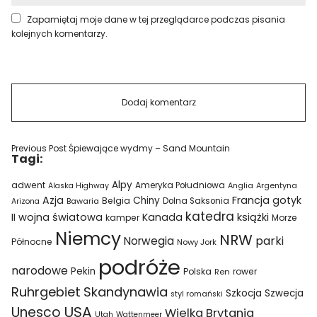
Zapamiętaj moje dane w tej przeglądarce podczas pisania
kolejnych komentarzy.
Previous Post
Śpiewające wydmy – Sand Mountain
Tagi:
Alpy
adwent
Ameryka Południowa
Alaska Highway
Anglia
Argentyna
Azja
Francja
gotyk
Chiny
Belgia
Bawaria
Dolna Saksonia
Arizona
katedra
II wojna światowa
Kanada
książki
kamper
Morze
Niemcy
NRW
parki
Norwegia
Północne
Nowy Jork
podróże
narodowe
Pekin
Polska
rower
Ren
Ruhrgebiet
Skandynawia
Szkocja
Szwecja
styl romański
USA
Unesco
Wielka Brytania
Utah
Wattenmeer