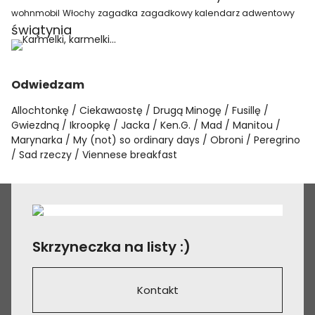
wohnmobil
Włochy
zagadka
zagadkowy kalendarz adwentowy
świątynia
Odwiedzam
Allochtonkę
Ciekawaostę
Drugą Minogę
Fusillę
Gwiezdną
Ikroopkę
Jacka
Ken.G.
Mad
Manitou
Marynarka
My (not) so ordinary days
Obroni
Peregrino
Sad rzeczy
Viennese breakfast
Skrzyneczka na listy :)
Kontakt