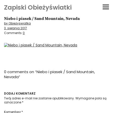
Zapiski Obieżyświatki
Niebo i piasek / Sand Mountain, Nevada
Podróże
by Obiezyswiatka
3. sierpnia 2017
Kultura i sztuka
Comments
0
Kątem oka
O-fiszki
0 comments on “
Niebo i piasek / Sand Mountain,
Niezwyczajne ściany
Nevada
”
Dom na kółkach
DODAJ KOMENTARZ
Twój adres e-mail nie zostanie opublikowany.
Wymagane pola są
oznaczone
*
Komentarz
*