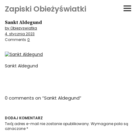
Zapiski Obieżyświatki
Sankt Aldegund
Podróże
by Obiezyswiatka
4. stycznia 2023
Kultura i sztuka
Comments
0
Kątem oka
Sankt Aldegund
O-fiszki
Niezwyczajne ściany
0 comments on “
Sankt Aldegund
”
Dom na kółkach
DODAJ KOMENTARZ
Twój adres e-mail nie zostanie opublikowany.
Wymagane pola są
oznaczone
*