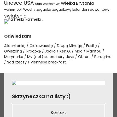
USA
Unesco
Wielka Brytania
Utah
Wattenmeer
wohnmobil
Włochy
zagadka
zagadkowy kalendarz adwentowy
świątynia
Odwiedzam
Allochtonkę
Ciekawaostę
Drugą Minogę
Fusillę
Gwiezdną
Ikroopkę
Jacka
Ken.G.
Mad
Manitou
Marynarka
My (not) so ordinary days
Obroni
Peregrino
Sad rzeczy
Viennese breakfast
Skrzyneczka na listy :)
Kontakt