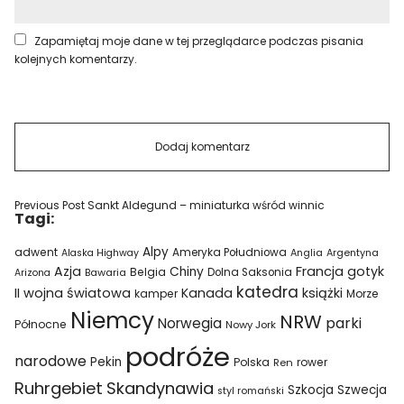
Zapamiętaj moje dane w tej przeglądarce podczas pisania
kolejnych komentarzy.
Previous Post
Sankt Aldegund – miniaturka wśród winnic
Tagi:
Alpy
adwent
Ameryka Południowa
Alaska Highway
Anglia
Argentyna
Azja
Francja
gotyk
Chiny
Belgia
Bawaria
Dolna Saksonia
Arizona
katedra
II wojna światowa
Kanada
książki
kamper
Morze
Niemcy
NRW
parki
Norwegia
Północne
Nowy Jork
podróże
narodowe
Pekin
Polska
rower
Ren
Ruhrgebiet
Skandynawia
Szkocja
Szwecja
styl romański