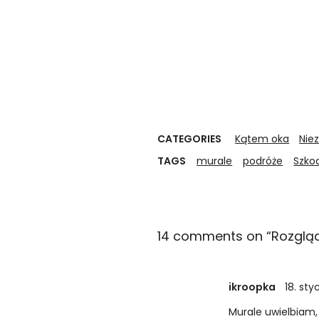
CATEGORIES
Kątem oka
Nie
TAGS
murale
podróże
Szko
14 comments on “
Rozgląd
ikroopka
18. sty
Murale uwielbiam,