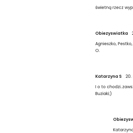
świetną rzecz wypa
Obiezyswiatka
Agnieszko, Pestko
O.
Katarzyna S
20.
I o to chodzi..zaw
Buziaki;)
Obiezys
Katarzyno