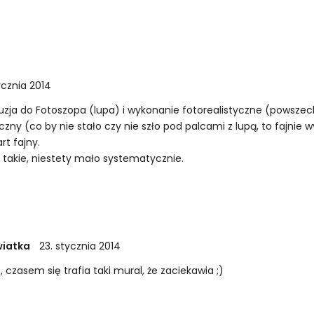
!
ycznia 2014
aluzja do Fotoszopa (lupa) i wykonanie fotorealistyczne (powsze
ficzny (co by nie stało czy nie szło pod palcami z lupą, to fajnie
rt fajny.
 takie, niestety mało systematycznie.
wiatka
23. stycznia 2014
 czasem się trafia taki mural, że zaciekawia ;)
!