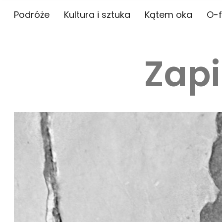
Podróże
Kultura i sztuka
Kątem oka
O-f
Zapi