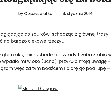
by Obiezyswiatka
18. stycznia 2014
 zaglądając do zaułków, schodząc z głównej trasy 
ć na bardzo ciekawe rzeczy….
kątem oka, mimochodem… I wtedy trzeba zrobić w 
e wpadło mi w oko (ucho), przykuło moją uwagę – 
dążam więc za tym bodźcem i biorę go pod lupę – a