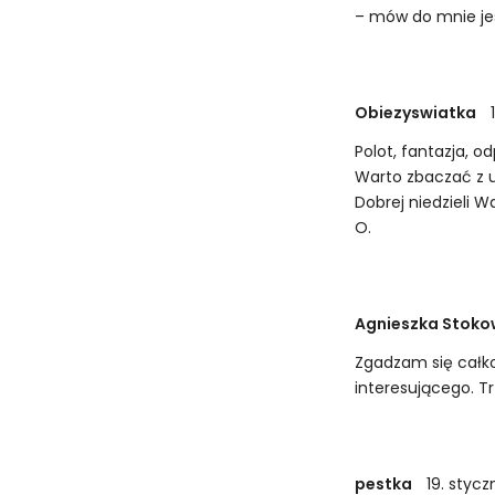
– mów do mnie je
Obiezyswiatka
Polot, fantazja, o
Warto zbaczać z u
Dobrej niedzieli 
O.
Agnieszka Stoko
Zgadzam się całko
interesującego. T
pestka
19. stycz