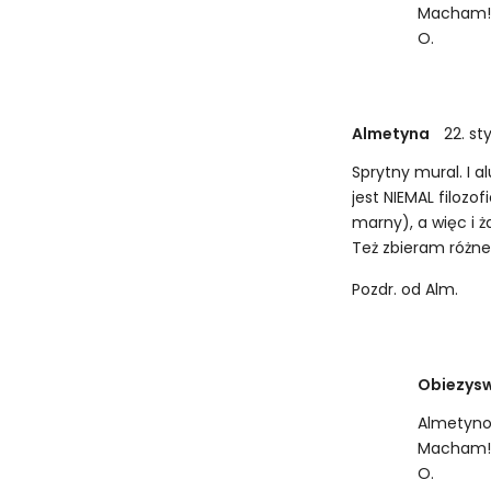
Macham
O.
Almetyna
22. st
Sprytny mural. I 
jest NIEMAL filozo
marny), a więc i ża
Też zbieram różne
Pozdr. od Alm.
Obiezys
Almetyno,
Macham
O.