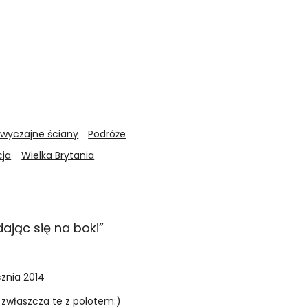
zwyczajne ściany
Podróże
cja
Wielka Brytania
ając się na boki
”
cznia 2014
 zwłaszcza te z polotem:)