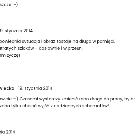
szcze ;-)
19. stycznia 2014
dpowiednia sytuacja i obraz zostaje na długo w pamięci.
tratych szlaków – dosłownie i w prześni.
Wam życzę!
wiecka
19. stycznia 2014
wicie :-) Czasami wystarczy zmienić rano drogę do pracy, by o
rzeba tylko chcieć wyjść z codziennych schematów!
nia 2014