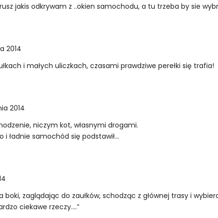
usz jakis odkrywam z ..okien samochodu, a tu trzeba by sie wyb
ia 2014
łkach i małych uliczkach, czasami prawdziwe perełki się trafia!
nia 2014
hodzenie, niczym kot, własnymi drogami.
No i ładnie samochód się podstawił…
14
na boki, zaglądając do zaułków, schodząc z głównej trasy i wybi
bardzo ciekawe rzeczy….”