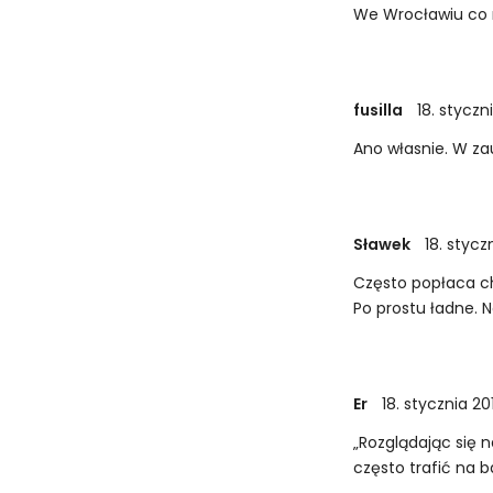
We Wrocławiu co r
fusilla
18. styczn
Ano własnie. W zau
Sławek
18. stycz
Często popłaca c
Po prostu ładne. 
Er
18. stycznia 20
„Rozglądając się 
często trafić na 