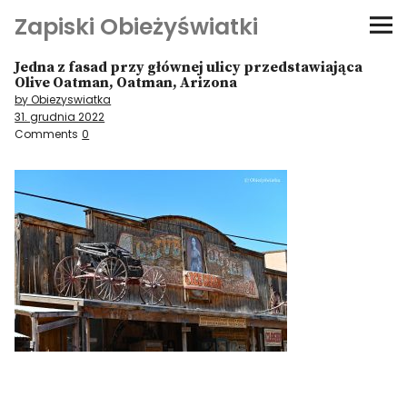
Zapiski Obieżyświatki
Jedna z fasad przy głównej ulicy przedstawiająca
Podróże
Olive Oatman, Oatman, Arizona
by Obiezyswiatka
31. grudnia 2022
Kultura i sztuka
Comments
0
Kątem oka
O-fiszki
Niezwyczajne ściany
Dom na kółkach