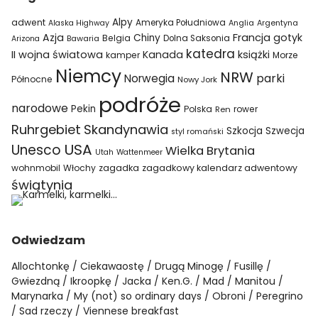
Alpy
adwent
Ameryka Południowa
Alaska Highway
Anglia
Argentyna
Azja
Francja
gotyk
Chiny
Belgia
Bawaria
Dolna Saksonia
Arizona
katedra
II wojna światowa
Kanada
książki
kamper
Morze
Niemcy
NRW
parki
Norwegia
Północne
Nowy Jork
podróże
narodowe
Pekin
Polska
rower
Ren
Ruhrgebiet
Skandynawia
Szkocja
Szwecja
styl romański
USA
Unesco
Wielka Brytania
Utah
Wattenmeer
wohnmobil
Włochy
zagadka
zagadkowy kalendarz adwentowy
świątynia
Odwiedzam
Allochtonkę
Ciekawaostę
Drugą Minogę
Fusillę
Gwiezdną
Ikroopkę
Jacka
Ken.G.
Mad
Manitou
Marynarka
My (not) so ordinary days
Obroni
Peregrino
Sad rzeczy
Viennese breakfast