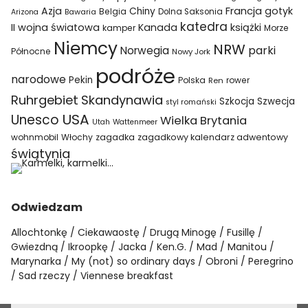
Azja
Francja
gotyk
Chiny
Belgia
Bawaria
Dolna Saksonia
Arizona
katedra
II wojna światowa
Kanada
książki
kamper
Morze
Niemcy
NRW
parki
Norwegia
Północne
Nowy Jork
podróże
narodowe
Pekin
Polska
rower
Ren
Ruhrgebiet
Skandynawia
Szkocja
Szwecja
styl romański
USA
Unesco
Wielka Brytania
Utah
Wattenmeer
wohnmobil
Włochy
zagadka
zagadkowy kalendarz adwentowy
świątynia
Odwiedzam
Allochtonkę
Ciekawaostę
Drugą Minogę
Fusillę
Gwiezdną
Ikroopkę
Jacka
Ken.G.
Mad
Manitou
Marynarka
My (not) so ordinary days
Obroni
Peregrino
Sad rzeczy
Viennese breakfast