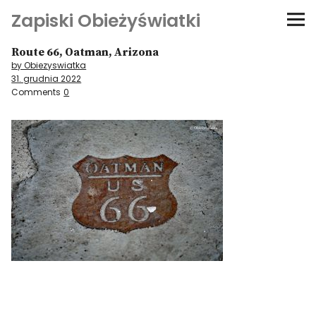
Zapiski Obieżyświatki
Route 66, Oatman, Arizona
Podróże
by Obiezyswiatka
31. grudnia 2022
Kultura i sztuka
Comments
0
Kątem oka
O-fiszki
Niezwyczajne ściany
Dom na kółkach