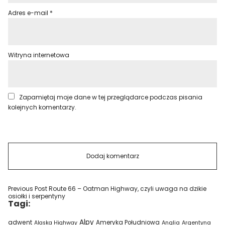
Adres e-mail
*
Witryna internetowa
Zapamiętaj moje dane w tej przeglądarce podczas pisania
kolejnych komentarzy.
Previous Post
Route 66 – Oatman Highway, czyli uwaga na dzikie
osiołki i serpentyny
Tagi:
Alpy
adwent
Ameryka Południowa
Alaska Highway
Anglia
Argentyna