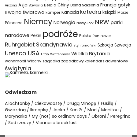
Azja
Francja
gotyk
Chiny
Belgia
Bawaria
Dolna Saksonia
Arizona
katedra
II wojna światowa
Kanada
książki
kamper
Morze
Niemcy
NRW
parki
Norwegia
Północne
Nowy Jork
podróże
narodowe
Pekin
Polska
rower
Ren
Ruhrgebiet
Skandynawia
Szkocja
Szwecja
styl romański
USA
Unesco
Wielka Brytania
Utah
Wattenmeer
wohnmobil
Włochy
zagadka
zagadkowy kalendarz adwentowy
świątynia
Odwiedzam
Allochtonkę
Ciekawaostę
Drugą Minogę
Fusillę
Gwiezdną
Ikroopkę
Jacka
Ken.G.
Mad
Manitou
Marynarka
My (not) so ordinary days
Obroni
Peregrino
Sad rzeczy
Viennese breakfast