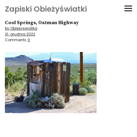
Zapiski Obieżyświatki
Cool Springs, Oatman Highway
Podróże
by Obiezyswiatka
31. grudnia 2022
Kultura i sztuka
Comments
0
Kątem oka
O-fiszki
Niezwyczajne ściany
Dom na kółkach