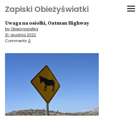
Zapiski Obieżyświatki
Uwaga na osiołki, Oatman Highway
Podróże
by Obiezyswiatka
31. grudnia 2022
Kultura i sztuka
Comments
0
Kątem oka
O-fiszki
Niezwyczajne ściany
Dom na kółkach