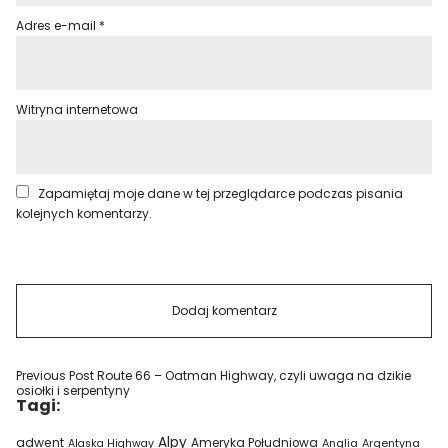
Adres e-mail
*
Witryna internetowa
Zapamiętaj moje dane w tej przeglądarce podczas pisania
kolejnych komentarzy.
Previous Post
Route 66 – Oatman Highway, czyli uwaga na dzikie
osiołki i serpentyny
Tagi:
Alpy
adwent
Ameryka Południowa
Alaska Highway
Anglia
Argentyna