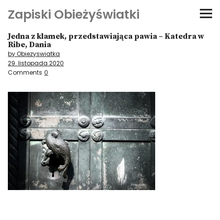
Zapiski Obieżyświatki
Jedna z klamek, przedstawiająca pawia – Katedra w
Podróże
Ribe, Dania
by Obiezyswiatka
29. listopada 2020
Kultura i sztuka
Comments
0
Kątem oka
O-fiszki
Niezwyczajne ściany
Dom na kółkach