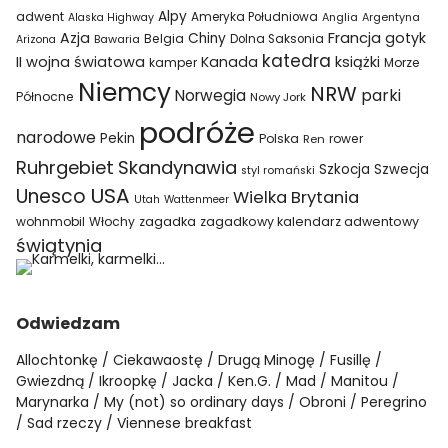
Alpy
adwent
Ameryka Południowa
Alaska Highway
Anglia
Argentyna
Azja
Francja
gotyk
Chiny
Belgia
Bawaria
Dolna Saksonia
Arizona
katedra
II wojna światowa
Kanada
książki
kamper
Morze
Niemcy
NRW
parki
Norwegia
Północne
Nowy Jork
podróże
narodowe
Pekin
Polska
rower
Ren
Ruhrgebiet
Skandynawia
Szkocja
Szwecja
styl romański
USA
Unesco
Wielka Brytania
Utah
Wattenmeer
wohnmobil
Włochy
zagadka
zagadkowy kalendarz adwentowy
świątynia
Odwiedzam
Allochtonkę
Ciekawaostę
Drugą Minogę
Fusillę
Gwiezdną
Ikroopkę
Jacka
Ken.G.
Mad
Manitou
Marynarka
My (not) so ordinary days
Obroni
Peregrino
Sad rzeczy
Viennese breakfast