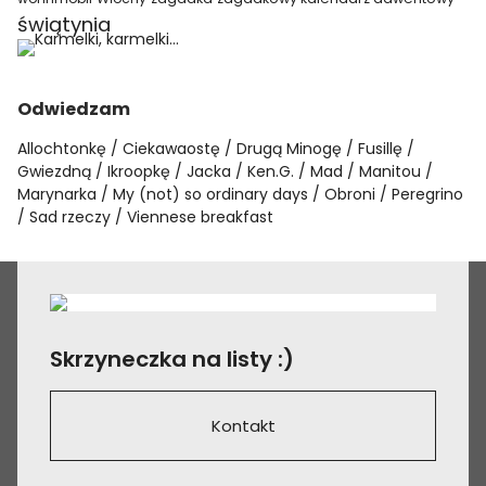
świątynia
Odwiedzam
Allochtonkę
Ciekawaostę
Drugą Minogę
Fusillę
Gwiezdną
Ikroopkę
Jacka
Ken.G.
Mad
Manitou
Marynarka
My (not) so ordinary days
Obroni
Peregrino
Sad rzeczy
Viennese breakfast
Skrzyneczka na listy :)
Kontakt