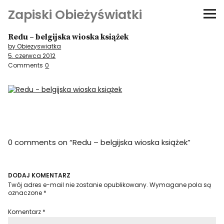
Zapiski Obieżyświatki
Redu – belgijska wioska książek
Podróże
by Obiezyswiatka
5. czerwca 2012
Kultura i sztuka
Comments
0
Kątem oka
O-fiszki
0 comments on “
Redu – belgijska wioska książek
”
Niezwyczajne ściany
Dom na kółkach
DODAJ KOMENTARZ
Twój adres e-mail nie zostanie opublikowany.
Wymagane pola są
oznaczone
*
Komentarz
*