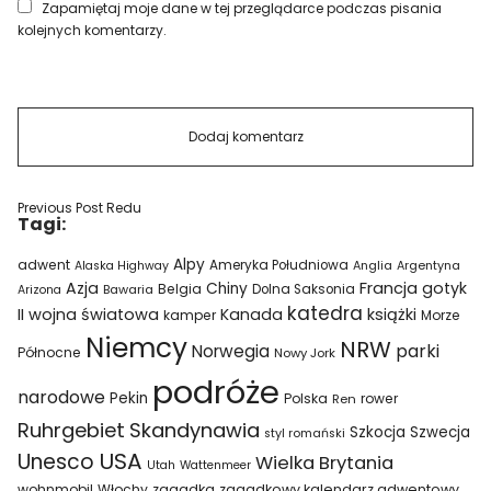
Zapamiętaj moje dane w tej przeglądarce podczas pisania
kolejnych komentarzy.
Previous Post
Redu
Tagi:
Alpy
adwent
Ameryka Południowa
Alaska Highway
Anglia
Argentyna
Azja
Francja
gotyk
Chiny
Belgia
Bawaria
Dolna Saksonia
Arizona
katedra
II wojna światowa
Kanada
książki
kamper
Morze
Niemcy
NRW
parki
Norwegia
Północne
Nowy Jork
podróże
narodowe
Pekin
Polska
rower
Ren
Ruhrgebiet
Skandynawia
Szkocja
Szwecja
styl romański
USA
Unesco
Wielka Brytania
Utah
Wattenmeer
wohnmobil
Włochy
zagadka
zagadkowy kalendarz adwentowy