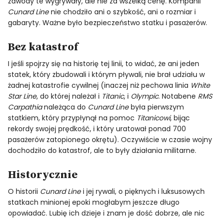
zawody te wygrywały, ale nie za wszelką cenę. Kompanii
Cunard Line
nie chodziło ani o szybkość, ani o rozmiar i
gabaryty. Ważne było bezpieczeństwo statku i pasażerów.
Bez katastrof
I jeśli spojrzy się na historię tej linii, to widać, że ani jeden
statek, który zbudowali i którym pływali, nie brał udziału w
żadnej katastrofie cywilnej (inaczej niż pechowa linia
White
Star Line
, do której należał i
Titanic
, i
Olympic
. Notabene
RMS
Carpathia
należąca do
Cunard Line
była pierwszym
statkiem, który przypłynął na pomoc
Titanicowi
, bijąc
rekordy swojej prędkość, i który uratował ponad 700
pasażerów zatopionego okrętu). Oczywiście w czasie wojny
dochodziło do katastrof, ale to były działania militarne.
Historycznie
O historii
Cunard Line
i jej rywali, o pięknych i luksusowych
statkach minionej epoki mogłabym jeszcze długo
opowiadać. Lubię ich dzieje i znam je dość dobrze, ale nic