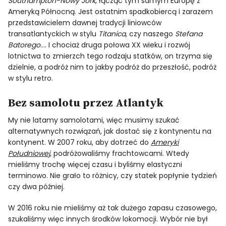
Southampton-Nowy Jork
, łącząc tym samym Europę z
Ameryką Północną. Jest ostatnim spadkobiercą i zarazem
przedstawicielem dawnej tradycji liniowców
transatlantyckich w stylu
Titanica
, czy naszego
Stefana
Batorego
…. I chociaż druga połowa XX wieku i rozwój
lotnictwa to zmierzch tego rodzaju statków, on trzyma się
dzielnie, a podróż nim to jakby podróż do przeszłość, podróż
w stylu retro.
Bez samolotu przez Atlantyk
My nie latamy samolotami, więc musimy szukać
alternatywnych rozwiązań, jak dostać się z kontynentu na
kontynent. W 2007 roku, aby dotrzeć do
Ameryki
Południowej
,
podróżowaliśmy frachtowcami. Wtedy
mieliśmy trochę więcej czasu i byliśmy elastyczni
terminowo. Nie grało to różnicy, czy statek popłynie tydzień
czy dwa później.
W 2016 roku nie mieliśmy aż tak dużego zapasu czasowego,
szukaliśmy więc innych środków lokomocji. Wybór nie był