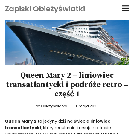
Zapiski Obieżyświatki
Podróże
Kultura i sztuka
Kątem oka
O-fiszki
Queen Mary 2 – liniowiec
transatlantycki i podróże retro –
Niezwyczajne ściany
część 1
Dom na kółkach
by Obiezyswiatka
31. maja 2020
Queen Mary 2
to jedyny dziś na świecie
liniowiec
transatlantycki
, który regularnie kursuje na trasie