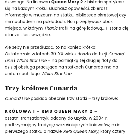
dziwnego. Na liniowcu
Queen Mary 2
z historią spotykasz
się na każdym kroku, słuchasz opowieści, zbierasz
informacje w muzeum na statku, bibliotece okrętowej czy
mimochodem na pokładach. No i przepływasz obok
miejsca, w którym
Titanic
trafił na górę lodową… Historia cię
otacza. Jest wszędzie.
Ale żeby nie przedłużać, to na koniec krótko:
Ostatecznie w latach 30. XX wieku doszło do fuzji
Cunard
Line
i
White Star Line
– na pamiątkę tej drugiej floty do
dzisiaj obsługa pracująca na statkach Cunarda ma na
uniformach logo
White Star Line
.
Trzy królowe Cunarda
Cunard Line
posiada obecnie trzy statki – trzy królowe:
KRÓLOWA 1 – RMS QUEEN MARY 2 –
ostatni transatlantyk, oddany do użytku w 2004 r.,
podtrzymujący tradycję wcześniejszych liniowców, m.in.
pierwszego statku o nazwie
RMS Queen Mary
, który cztery