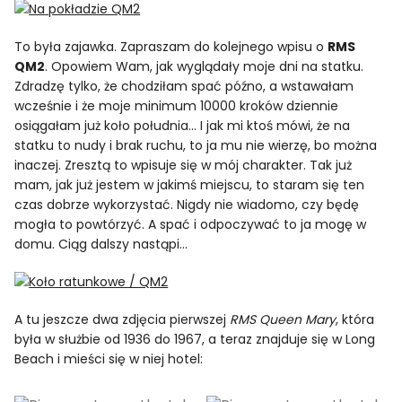
To była zajawka. Zapraszam do kolejnego wpisu o
RMS
QM2
. Opowiem Wam, jak wyglądały moje dni na statku.
Zdradzę tylko, że chodziłam spać późno, a wstawałam
wcześnie i że moje minimum 10000 kroków dziennie
osiągałam już koło południa… I jak mi ktoś mówi, że na
statku to nudy i brak ruchu, to ja mu nie wierzę, bo można
inaczej. Zresztą to wpisuje się w mój charakter. Tak już
mam, jak już jestem w jakimś miejscu, to staram się ten
czas dobrze wykorzystać. Nigdy nie wiadomo, czy będę
mogła to powtórzyć. A spać i odpoczywać to ja mogę w
domu. Ciąg dalszy nastąpi…
A tu jeszcze dwa zdjęcia pierwszej
RMS Queen Mary
, która
była w służbie od 1936 do 1967, a teraz znajduje się w Long
Beach i mieści się w niej hotel: