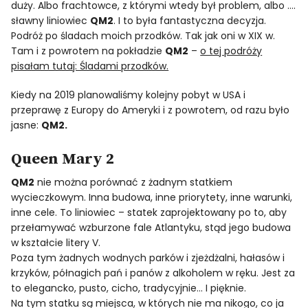
duży. Albo frachtowce, z którymi wtedy był problem, albo ….
sławny liniowiec
QM2
. I to była fantastyczna decyzja.
Podróż po śladach moich przodków. Tak jak oni w XIX w.
Tam i z powrotem na pokładzie
QM2
–
o tej podróży
pisałam tutaj: Śladami przodków.
Kiedy na 2019 planowaliśmy kolejny pobyt w USA i
przeprawę z Europy do Ameryki i z powrotem, od razu było
jasne:
QM2.
Queen Mary 2
QM2
nie można porównać z żadnym statkiem
wycieczkowym. Inna budowa, inne priorytety, inne warunki,
inne cele. To liniowiec – statek zaprojektowany po to, aby
przełamywać wzburzone fale Atlantyku, stąd jego budowa
w kształcie litery V.
Poza tym żadnych wodnych parków i zjeżdżalni, hałasów i
krzyków, półnagich pań i panów z alkoholem w ręku. Jest za
to elegancko, pusto, cicho, tradycyjnie… I pięknie.
Na tym statku są miejsca, w których nie ma nikogo, co ja