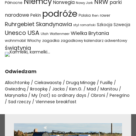
Niemcy
NRW
parki
Norwegia
Północne
Nowy Jork
podróże
narodowe
Pekin
Polska
rower
Ren
Ruhrgebiet
Skandynawia
Szkocja
Szwecja
styl romański
USA
Unesco
Wielka Brytania
Utah
Wattenmeer
wohnmobil
Włochy
zagadka
zagadkowy kalendarz adwentowy
świątynia
Odwiedzam
Allochtonkę
Ciekawaostę
Drugą Minogę
Fusillę
Gwiezdną
Ikroopkę
Jacka
Ken.G.
Mad
Manitou
Marynarka
My (not) so ordinary days
Obroni
Peregrino
Sad rzeczy
Viennese breakfast