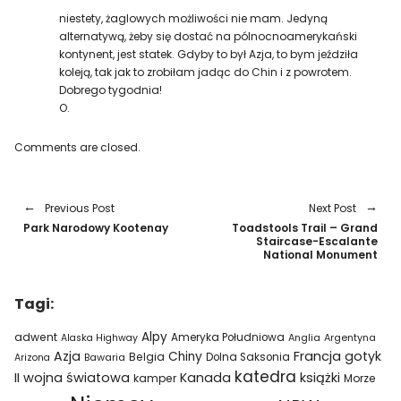
niestety, żaglowych możliwości nie mam. Jedyną
alternatywą, żeby się dostać na pólnocnoamerykański
kontynent, jest statek. Gdyby to był Azja, to bym jeździła
koleją, tak jak to zrobiłam jadąc do Chin i z powrotem.
Dobrego tygodnia!
O.
Comments are closed.
Previous Post
Next Post
Park Narodowy Kootenay
Toadstools Trail – Grand
Staircase-Escalante
National Monument
Tagi:
Alpy
adwent
Ameryka Południowa
Alaska Highway
Anglia
Argentyna
Azja
Francja
gotyk
Chiny
Belgia
Bawaria
Dolna Saksonia
Arizona
katedra
II wojna światowa
Kanada
książki
kamper
Morze