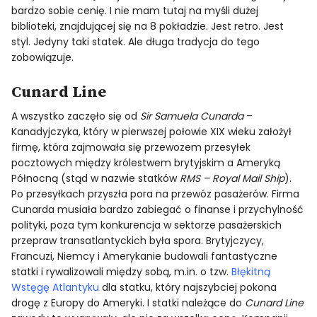
bardzo sobie cenię. I nie mam tutaj na myśli dużej
biblioteki, znajdującej się na 8 pokładzie. Jest retro. Jest
styl. Jedyny taki statek. Ale długa tradycja do tego
zobowiązuje.
Cunard Line
A wszystko zaczęło się od
Sir Samuela Cunarda
–
Kanadyjczyka, który w pierwszej połowie XIX wieku założył
firmę, która zajmowała się przewozem przesyłek
pocztowych między królestwem brytyjskim a Ameryką
Północną (stąd w nazwie statków
RMS – Royal Mail Ship
).
Po przesyłkach przyszła pora na przewóz pasażerów. Firma
Cunarda musiała bardzo zabiegać o finanse i przychylność
polityki, poza tym konkurencja w sektorze pasażerskich
przepraw transatlantyckich była spora. Brytyjczycy,
Francuzi, Niemcy i Amerykanie budowali fantastyczne
statki i rywalizowali między sobą, m.in. o tzw.
Błękitną
Wstęgę Atlantyku
dla statku, który najszybciej pokona
drogę z Europy do Ameryki. I statki należące do
Cunard Line