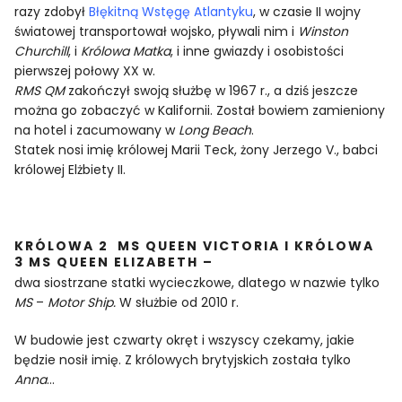
razy zdobył
Błękitną Wstęgę Atlantyku
, w czasie II wojny
światowej transportował wojsko, pływali nim i
Winston
Churchill
, i
Królowa Matka
, i inne gwiazdy i osobistości
pierwszej połowy XX w.
RMS QM
zakończył swoją służbę w 1967 r., a dziś jeszcze
można go zobaczyć w Kalifornii. Został bowiem zamieniony
na hotel i zacumowany w
Long Beach
.
Statek nosi imię królowej Marii Teck, żony Jerzego V., babci
królowej Elżbiety II.
KRÓLOWA 2 MS QUEEN VICTORIA I KRÓLOWA
3 MS QUEEN ELIZABETH –
dwa siostrzane statki wycieczkowe, dlatego w nazwie tylko
MS
–
Motor Ship.
W służbie od 2010 r.
W budowie jest czwarty okręt i wszyscy czekamy, jakie
będzie nosił imię. Z królowych brytyjskich została tylko
Anna
…