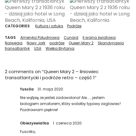
CATEGORIES
Kultura i sztuka
Podróże
TAGS
Ameryka Południowa
Cunard
II wojna światowa
Norwegia
Nowy Jork
podróże
Queen Mary 2
Skandynawia
transatlantyk
USA
Wielka Brytania
2 comments on “
Queen Mary 2 – liniowiec
transatlantycki i podróże retro – część 1
”
fuscila
31. maja 2020
Nie wątpię, że jesteś zadowolona! Ale………jestem
biologiem amatorem, który wolałby typowy żaglowiec!
Pozdrawiam pięknie!
Obiezyswiatka
1. czerwca 2020
Fuscilko,