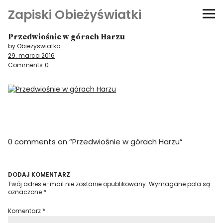
Zapiski Obieżyświatki
Przedwiośnie w górach Harzu
Podróże
by Obiezyswiatka
29. marca 2016
Kultura i sztuka
Comments
0
Kątem oka
O-fiszki
0 comments on “
Przedwiośnie w górach Harzu
”
Niezwyczajne ściany
Dom na kółkach
DODAJ KOMENTARZ
Twój adres e-mail nie zostanie opublikowany.
Wymagane pola są
oznaczone
*
Komentarz
*