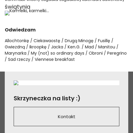
świątynia
Odwiedzam
Allochtonkę
Ciekawaostę
Drugą Minogę
Fusillę
Gwiezdną
Ikroopkę
Jacka
Ken.G.
Mad
Manitou
Marynarka
My (not) so ordinary days
Obroni
Peregrino
Sad rzeczy
Viennese breakfast
Skrzyneczka na listy :)
Kontakt