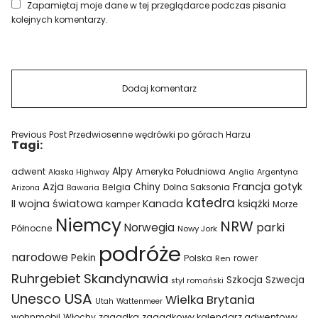
Zapamiętaj moje dane w tej przeglądarce podczas pisania
kolejnych komentarzy.
Previous Post
Przedwiosenne wędrówki po górach Harzu
Tagi:
Alpy
adwent
Ameryka Południowa
Alaska Highway
Anglia
Argentyna
Azja
Francja
gotyk
Chiny
Belgia
Bawaria
Dolna Saksonia
Arizona
katedra
II wojna światowa
Kanada
książki
kamper
Morze
Niemcy
NRW
parki
Norwegia
Północne
Nowy Jork
podróże
narodowe
Pekin
Polska
rower
Ren
Ruhrgebiet
Skandynawia
Szkocja
Szwecja
styl romański
USA
Unesco
Wielka Brytania
Utah
Wattenmeer
wohnmobil
Włochy
zagadka
zagadkowy kalendarz adwentowy