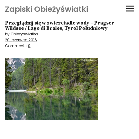
Zapiski Obieżyświatki
Przeglądnij się w zwierciadle wody – Pragser
Podróże
Wildsee / Lago di Braies, Tyrol Południowy
by Obiezyswiatka
20. czerwca 2016
Kultura i sztuka
Comments
0
Kątem oka
O-fiszki
Niezwyczajne ściany
Dom na kółkach