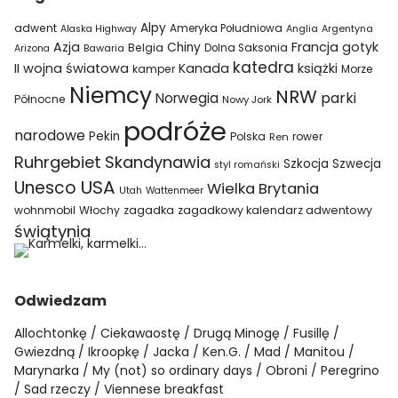
Alpy
adwent
Ameryka Południowa
Alaska Highway
Anglia
Argentyna
Azja
Francja
gotyk
Chiny
Belgia
Bawaria
Dolna Saksonia
Arizona
katedra
II wojna światowa
Kanada
książki
kamper
Morze
Niemcy
NRW
parki
Norwegia
Północne
Nowy Jork
podróże
narodowe
Pekin
Polska
rower
Ren
Ruhrgebiet
Skandynawia
Szkocja
Szwecja
styl romański
USA
Unesco
Wielka Brytania
Utah
Wattenmeer
wohnmobil
Włochy
zagadka
zagadkowy kalendarz adwentowy
świątynia
Odwiedzam
Allochtonkę
Ciekawaostę
Drugą Minogę
Fusillę
Gwiezdną
Ikroopkę
Jacka
Ken.G.
Mad
Manitou
Marynarka
My (not) so ordinary days
Obroni
Peregrino
Sad rzeczy
Viennese breakfast