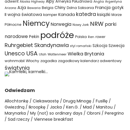
Alpy
adwent
Ameryka Południowa
Alaska Highway
Anglia
Argentyna
Azja
Francja
gotyk
Chiny
Belgia
Bawaria
Dolna Saksonia
Arizona
katedra
II wojna światowa
Kanada
książki
kamper
Morze
Niemcy
NRW
parki
Norwegia
Północne
Nowy Jork
podróże
narodowe
Pekin
Polska
rower
Ren
Ruhrgebiet
Skandynawia
Szkocja
Szwecja
styl romański
USA
Unesco
Wielka Brytania
Utah
Wattenmeer
wohnmobil
Włochy
zagadka
zagadkowy kalendarz adwentowy
świątynia
Odwiedzam
Allochtonkę
Ciekawaostę
Drugą Minogę
Fusillę
Gwiezdną
Ikroopkę
Jacka
Ken.G.
Mad
Manitou
Marynarka
My (not) so ordinary days
Obroni
Peregrino
Sad rzeczy
Viennese breakfast