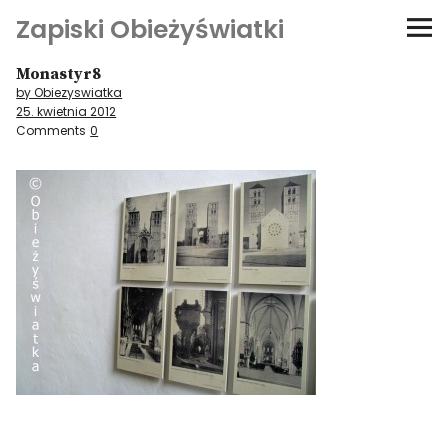
Zapiski Obieżyświatki
Monastyr8
Podróże
by Obiezyswiatka
25. kwietnia 2012
Kultura i sztuka
Comments
0
Kątem oka
O-fiszki
Niezwyczajne ściany
Dom na kółkach