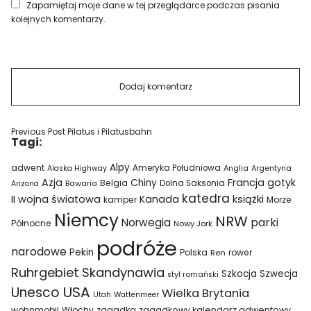
Zapamiętaj moje dane w tej przeglądarce podczas pisania
kolejnych komentarzy.
Previous Post
Pilatus i Pilatusbahn
Tagi:
Alpy
adwent
Ameryka Południowa
Alaska Highway
Anglia
Argentyna
Azja
Francja
gotyk
Chiny
Belgia
Bawaria
Dolna Saksonia
Arizona
katedra
II wojna światowa
Kanada
książki
kamper
Morze
Niemcy
NRW
parki
Norwegia
Północne
Nowy Jork
podróże
narodowe
Pekin
Polska
rower
Ren
Ruhrgebiet
Skandynawia
Szkocja
Szwecja
styl romański
USA
Unesco
Wielka Brytania
Utah
Wattenmeer
wohnmobil
Włochy
zagadka
zagadkowy kalendarz adwentowy