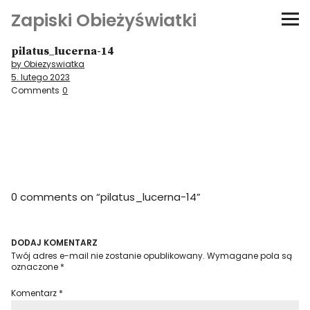
Zapiski Obieżyświatki
pilatus_lucerna-14
Podróże
by Obiezyswiatka
5. lutego 2023
Kultura i sztuka
Comments
0
Kątem oka
O-fiszki
0 comments on “
pilatus_lucerna-14
”
Niezwyczajne ściany
Dom na kółkach
DODAJ KOMENTARZ
Twój adres e-mail nie zostanie opublikowany.
Wymagane pola są
oznaczone
*
Komentarz
*