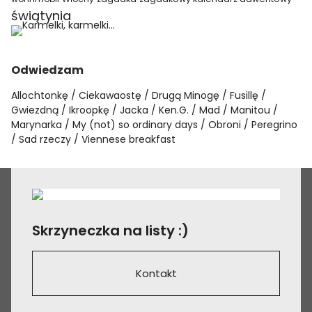
świątynia
Odwiedzam
Allochtonkę
Ciekawaostę
Drugą Minogę
Fusillę
Gwiezdną
Ikroopkę
Jacka
Ken.G.
Mad
Manitou
Marynarka
My (not) so ordinary days
Obroni
Peregrino
Sad rzeczy
Viennese breakfast
Skrzyneczka na listy :)
Kontakt