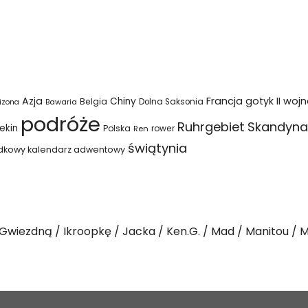
Azja
Francja
gotyk
II woj
Chiny
Belgia
Bawaria
Dolna Saksonia
izona
podróże
Ruhrgebiet
Skandyna
ekin
Polska
rower
Ren
świątynia
dkowy kalendarz adwentowy
Gwiezdną
Ikroopkę
Jacka
Ken.G.
Mad
Manitou
M