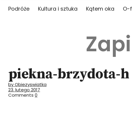
Podróże
Kultura i sztuka
Kątem oka
O-f
Zapi
piekna-brzydota-h
by Obiezyswiatka
23. lutego 2017
Comments
0