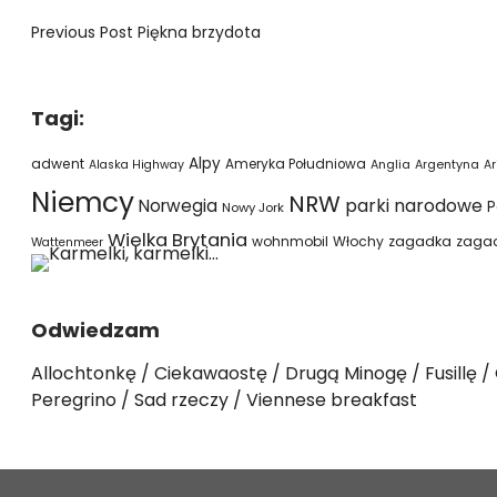
Previous Post
Piękna brzydota
Tagi:
Alpy
adwent
Ameryka Południowa
Alaska Highway
Anglia
Argentyna
Ar
Niemcy
NRW
parki narodowe
Norwegia
P
Nowy Jork
Wielka Brytania
wohnmobil
Włochy
zagadka
zaga
Wattenmeer
Odwiedzam
Allochtonkę
Ciekawaostę
Drugą Minogę
Fusillę
Peregrino
Sad rzeczy
Viennese breakfast