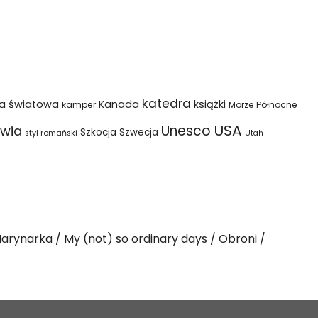
katedra
na światowa
Kanada
książki
kamper
Morze Północne
USA
Unesco
wia
Szkocja
Szwecja
styl romański
Utah
arynarka
My (not) so ordinary days
Obroni