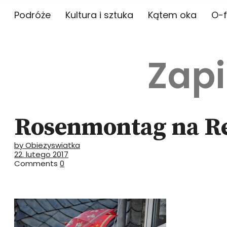
Podróże
Kultura i sztuka
Kątem oka
O-f
Zapi
Rosenmontag na 
by Obiezyswiatka
22. lutego 2017
Comments
0