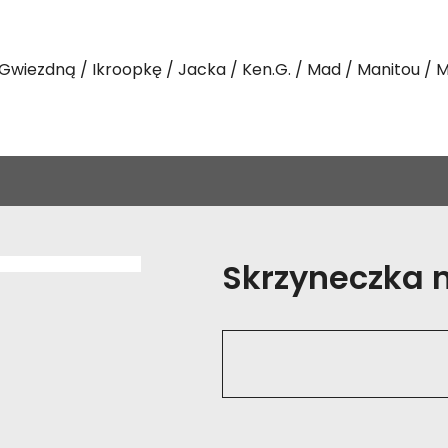
Gwiezdną
Ikroopkę
Jacka
Ken.G.
Mad
Manitou
M
Skrzyneczka na