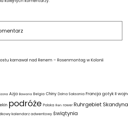
ia kolejnych komentarzy.
prostu karnawał nad Renem – Rosenmontag w Kolonii
Azja
Francja
gotyk
II woj
Chiny
Belgia
Bawaria
Dolna Saksonia
izona
podróże
Ruhrgebiet
Skandyna
ekin
Polska
rower
Ren
świątynia
dkowy kalendarz adwentowy