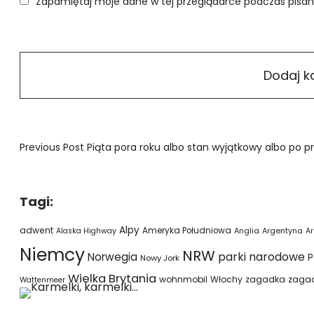
Zapamiętaj moje dane w tej przeglądarce podczas pisan
Previous Post
Piąta pora roku albo stan wyjątkowy albo po 
Tagi:
Alpy
adwent
Ameryka Południowa
Alaska Highway
Anglia
Argentyna
Ar
Niemcy
NRW
parki narodowe
Norwegia
P
Nowy Jork
Wielka Brytania
wohnmobil
Włochy
zagadka
zaga
Wattenmeer