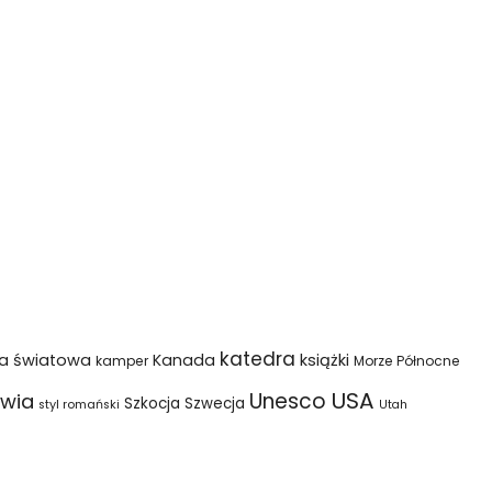
katedra
na światowa
Kanada
książki
kamper
Morze Północne
USA
Unesco
wia
Szkocja
Szwecja
styl romański
Utah