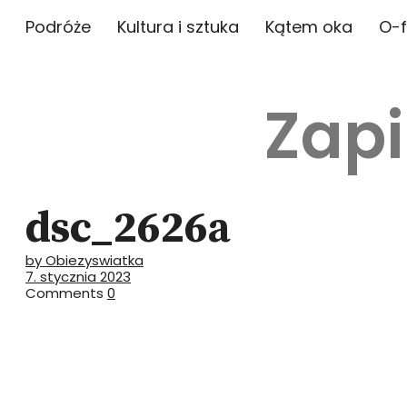
Podróże
Kultura i sztuka
Kątem oka
O-f
Zapi
dsc_2626a
by Obiezyswiatka
7. stycznia 2023
Comments
0