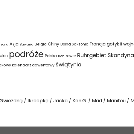
Azja
Francja
gotyk
II woj
Chiny
Belgia
Bawaria
Dolna Saksonia
izona
podróże
Ruhrgebiet
Skandyna
ekin
Polska
rower
Ren
świątynia
dkowy kalendarz adwentowy
Gwiezdną
Ikroopkę
Jacka
Ken.G.
Mad
Manitou
M