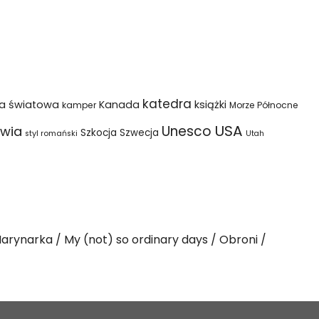
katedra
na światowa
Kanada
książki
kamper
Morze Północne
USA
Unesco
wia
Szkocja
Szwecja
styl romański
Utah
arynarka
My (not) so ordinary days
Obroni