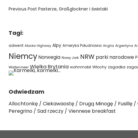
Previous Post
Pasterze, Großglockner i świstaki
Tagi:
Alpy
adwent
Ameryka Południowa
Alaska Highway
Anglia
Argentyna
Ar
Niemcy
NRW
parki narodowe
Norwegia
P
Nowy Jork
Wielka Brytania
wohnmobil
Włochy
zagadka
zaga
Wattenmeer
Odwiedzam
Allochtonkę
Ciekawaostę
Drugą Minogę
Fusillę
Peregrino
Sad rzeczy
Viennese breakfast