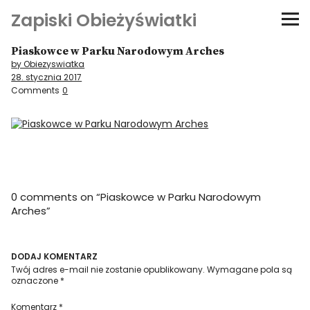
Zapiski Obieżyświatki
Piaskowce w Parku Narodowym Arches
Podróże
by Obiezyswiatka
28. stycznia 2017
Kultura i sztuka
Comments
0
Kątem oka
O-fiszki
0 comments on “
Piaskowce w Parku Narodowym
Niezwyczajne ściany
Arches
”
Dom na kółkach
DODAJ KOMENTARZ
Twój adres e-mail nie zostanie opublikowany.
Wymagane pola są
oznaczone
*
Komentarz
*