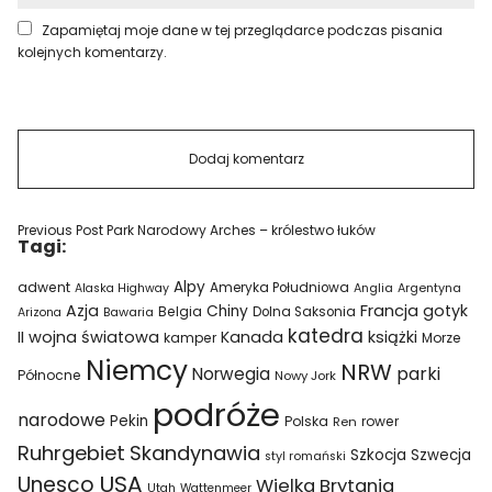
Zapamiętaj moje dane w tej przeglądarce podczas pisania
kolejnych komentarzy.
Previous Post
Park Narodowy Arches – królestwo łuków
Tagi:
Alpy
adwent
Ameryka Południowa
Alaska Highway
Anglia
Argentyna
Azja
Francja
gotyk
Chiny
Belgia
Bawaria
Dolna Saksonia
Arizona
katedra
II wojna światowa
Kanada
książki
kamper
Morze
Niemcy
NRW
parki
Norwegia
Północne
Nowy Jork
podróże
narodowe
Pekin
Polska
rower
Ren
Ruhrgebiet
Skandynawia
Szkocja
Szwecja
styl romański
USA
Unesco
Wielka Brytania
Utah
Wattenmeer