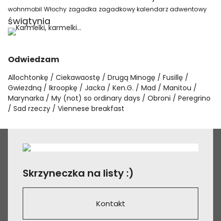
wohnmobil
Włochy
zagadka
zagadkowy kalendarz adwentowy
świątynia
Odwiedzam
Allochtonkę
Ciekawaostę
Drugą Minogę
Fusillę
Gwiezdną
Ikroopkę
Jacka
Ken.G.
Mad
Manitou
Marynarka
My (not) so ordinary days
Obroni
Peregrino
Sad rzeczy
Viennese breakfast
Skrzyneczka na listy :)
Kontakt