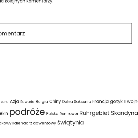
ia kolejnych komentarzy.
Azja
Francja
gotyk
II woj
Chiny
Belgia
Bawaria
Dolna Saksonia
izona
podróże
Ruhrgebiet
Skandyna
ekin
Polska
rower
Ren
świątynia
dkowy kalendarz adwentowy