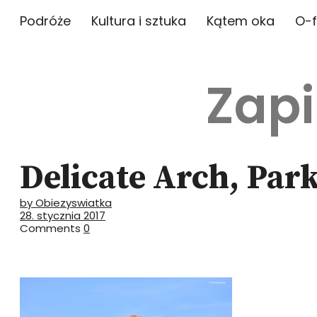
Podróże
Kultura i sztuka
Kątem oka
O-f
Zapi
Delicate Arch, Par
by Obiezyswiatka
28. stycznia 2017
Comments
0