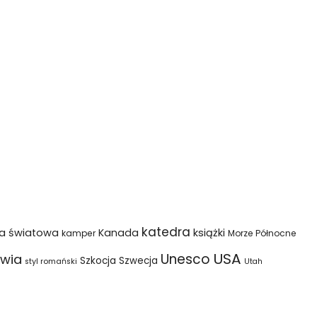
katedra
na światowa
Kanada
książki
kamper
Morze Północne
USA
Unesco
wia
Szkocja
Szwecja
styl romański
Utah