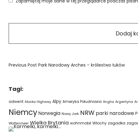
Zapamiętaj moje dane w tej przeglądarce podczas pisan
Previous Post
Park Narodowy Arches – królestwo łuków
Tagi:
Alpy
adwent
Ameryka Południowa
Alaska Highway
Anglia
Argentyna
Ar
Niemcy
NRW
parki narodowe
Norwegia
P
Nowy Jork
Wielka Brytania
wohnmobil
Włochy
zagadka
zaga
Wattenmeer