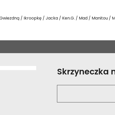
Gwiezdną
Ikroopkę
Jacka
Ken.G.
Mad
Manitou
M
Skrzyneczka na