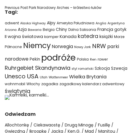
Previous Post
Park Narodowy Arches – królestwo łuków
Tagi:
Alpy
adwent
Ameryka Południowa
Alaska Highway
Anglia
Argentyna
Azja
Francja
gotyk
Chiny
Belgia
Bawaria
Dolna Saksonia
Arizona
katedra
II wojna światowa
Kanada
książki
kamper
Morze
Niemcy
NRW
parki
Norwegia
Północne
Nowy Jork
podróże
narodowe
Pekin
Polska
rower
Ren
Ruhrgebiet
Skandynawia
Szkocja
Szwecja
styl romański
USA
Unesco
Wielka Brytania
Utah
Wattenmeer
wohnmobil
Włochy
zagadka
zagadkowy kalendarz adwentowy
świątynia
Odwiedzam
Allochtonkę
Ciekawaostę
Drugą Minogę
Fusillę
Gwiezdną
Ikroopkę
Jacka
Ken.G.
Mad
Manitou