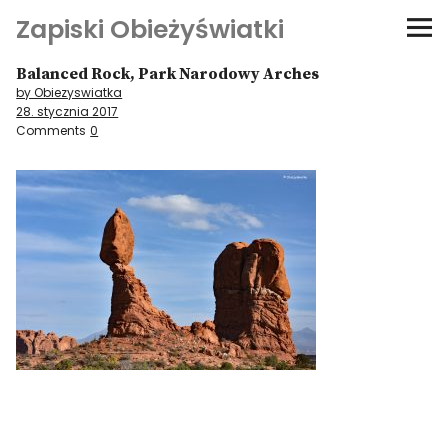
Zapiski Obieżyświatki
Balanced Rock, Park Narodowy Arches
Podróże
by Obiezyswiatka
28. stycznia 2017
Kultura i sztuka
Comments
0
Kątem oka
O-fiszki
Niezwyczajne ściany
Dom na kółkach