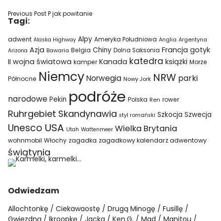
Previous Post
P jak powitanie
Tagi:
Alpy
adwent
Ameryka Południowa
Alaska Highway
Anglia
Argentyna
Azja
Francja
gotyk
Chiny
Belgia
Bawaria
Dolna Saksonia
Arizona
katedra
II wojna światowa
Kanada
książki
kamper
Morze
Niemcy
NRW
parki
Norwegia
Północne
Nowy Jork
podróże
narodowe
Pekin
Polska
rower
Ren
Ruhrgebiet
Skandynawia
Szkocja
Szwecja
styl romański
USA
Unesco
Wielka Brytania
Utah
Wattenmeer
wohnmobil
Włochy
zagadka
zagadkowy kalendarz adwentowy
świątynia
Odwiedzam
Allochtonkę
Ciekawaostę
Drugą Minogę
Fusillę
Gwiezdną
Ikroopkę
Jacka
Ken.G.
Mad
Manitou