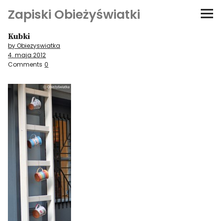
Zapiski Obieżyświatki
Kubki
Podróże
by Obiezyswiatka
4. maja 2012
Kultura i sztuka
Comments
0
Kątem oka
O-fiszki
Niezwyczajne ściany
Dom na kółkach