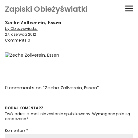
Zapiski Obieżyświatki
Zeche Zollverein, Essen
Podróże
by Obiezyswiatka
27. czerwca 2012
Kultura i sztuka
Comments
0
Kątem oka
O-fiszki
0 comments on “
Zeche Zollverein, Essen
”
Niezwyczajne ściany
Dom na kółkach
DODAJ KOMENTARZ
Twój adres e-mail nie zostanie opublikowany.
Wymagane pola są
oznaczone
*
Komentarz
*