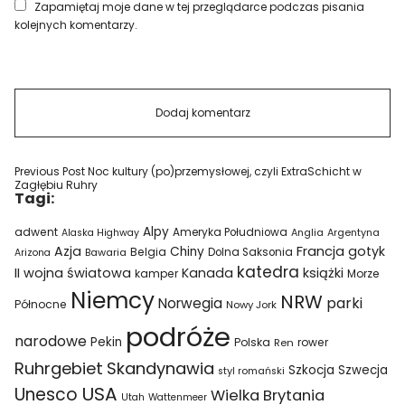
Zapamiętaj moje dane w tej przeglądarce podczas pisania
kolejnych komentarzy.
Previous Post
Noc kultury (po)przemysłowej, czyli ExtraSchicht w
Zagłębiu Ruhry
Tagi:
Alpy
adwent
Ameryka Południowa
Alaska Highway
Anglia
Argentyna
Azja
Francja
gotyk
Chiny
Belgia
Bawaria
Dolna Saksonia
Arizona
katedra
II wojna światowa
Kanada
książki
kamper
Morze
Niemcy
NRW
parki
Norwegia
Północne
Nowy Jork
podróże
narodowe
Pekin
Polska
rower
Ren
Ruhrgebiet
Skandynawia
Szkocja
Szwecja
styl romański
USA
Unesco
Wielka Brytania
Utah
Wattenmeer