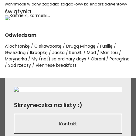
wohnmobil
Włochy
zagadka
zagadkowy kalendarz adwentowy
świątynia
Odwiedzam
Allochtonkę
Ciekawaostę
Drugą Minogę
Fusillę
Gwiezdną
Ikroopkę
Jacka
Ken.G.
Mad
Manitou
Marynarka
My (not) so ordinary days
Obroni
Peregrino
Sad rzeczy
Viennese breakfast
Skrzyneczka na listy :)
Kontakt