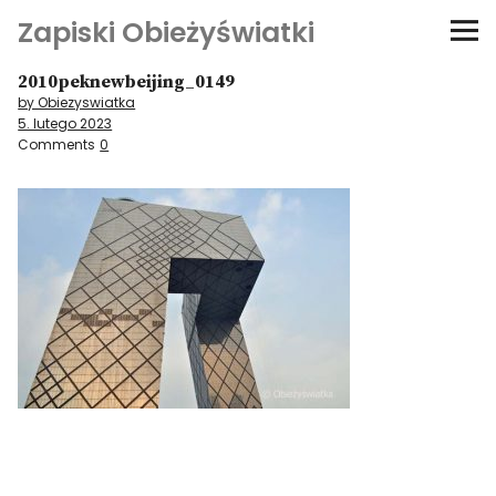
Zapiski Obieżyświatki
2010peknewbeijing_0149
Podróże
by Obiezyswiatka
5. lutego 2023
Kultura i sztuka
Comments
0
Kątem oka
O-fiszki
Niezwyczajne ściany
Dom na kółkach