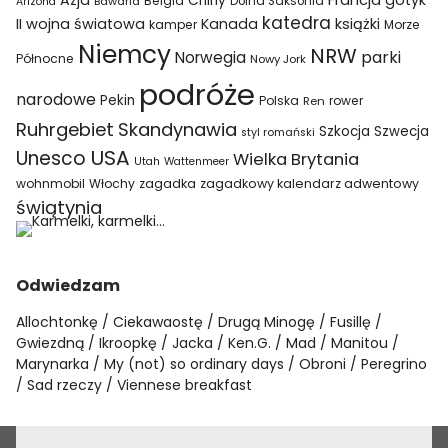
Azja
Francja
gotyk
Chiny
Belgia
Bawaria
Dolna Saksonia
Arizona
katedra
II wojna światowa
Kanada
książki
kamper
Morze
Niemcy
NRW
parki
Norwegia
Północne
Nowy Jork
podróże
narodowe
Pekin
Polska
rower
Ren
Ruhrgebiet
Skandynawia
Szkocja
Szwecja
styl romański
USA
Unesco
Wielka Brytania
Utah
Wattenmeer
wohnmobil
Włochy
zagadka
zagadkowy kalendarz adwentowy
świątynia
Odwiedzam
Allochtonkę
Ciekawaostę
Drugą Minogę
Fusillę
Gwiezdną
Ikroopkę
Jacka
Ken.G.
Mad
Manitou
Marynarka
My (not) so ordinary days
Obroni
Peregrino
Sad rzeczy
Viennese breakfast