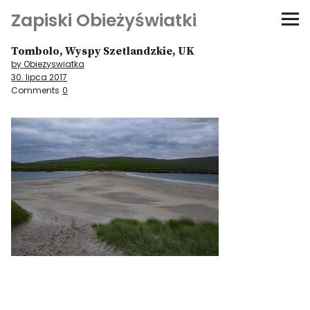
Zapiski Obieżyświatki
Tombolo, Wyspy Szetlandzkie, UK
Podróże
by Obiezyswiatka
30. lipca 2017
Kultura i sztuka
Comments
0
Kątem oka
O-fiszki
Niezwyczajne ściany
Dom na kółkach