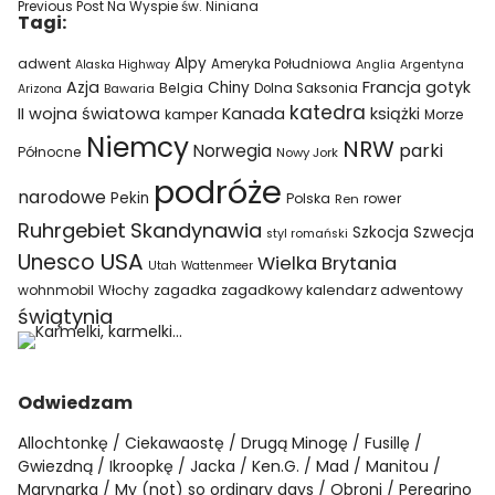
Previous Post
Na Wyspie św. Niniana
Tagi:
Alpy
adwent
Ameryka Południowa
Alaska Highway
Anglia
Argentyna
Azja
Francja
gotyk
Chiny
Belgia
Bawaria
Dolna Saksonia
Arizona
katedra
II wojna światowa
Kanada
książki
kamper
Morze
Niemcy
NRW
parki
Norwegia
Północne
Nowy Jork
podróże
narodowe
Pekin
Polska
rower
Ren
Ruhrgebiet
Skandynawia
Szkocja
Szwecja
styl romański
USA
Unesco
Wielka Brytania
Utah
Wattenmeer
wohnmobil
Włochy
zagadka
zagadkowy kalendarz adwentowy
świątynia
Odwiedzam
Allochtonkę
Ciekawaostę
Drugą Minogę
Fusillę
Gwiezdną
Ikroopkę
Jacka
Ken.G.
Mad
Manitou
Marynarka
My (not) so ordinary days
Obroni
Peregrino