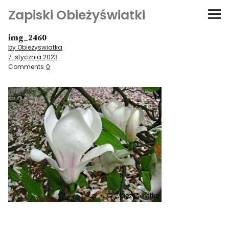
Zapiski Obieżyświatki
img_2460
Podróże
by Obiezyswiatka
7. stycznia 2023
Kultura i sztuka
Comments
0
Kątem oka
O-fiszki
Niezwyczajne ściany
Dom na kółkach