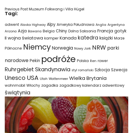
Previous Post
Muzeum Folkwang i Villa Hügel
Tagi:
Alpy
adwent
Ameryka Południowa
Alaska Highway
Anglia
Argentyna
Azja
Francja
gotyk
Chiny
Belgia
Bawaria
Dolna Saksonia
Arizona
katedra
II wojna światowa
Kanada
książki
kamper
Morze
Niemcy
NRW
parki
Norwegia
Północne
Nowy Jork
podróże
narodowe
Pekin
Polska
rower
Ren
Ruhrgebiet
Skandynawia
Szkocja
Szwecja
styl romański
USA
Unesco
Wielka Brytania
Utah
Wattenmeer
wohnmobil
Włochy
zagadka
zagadkowy kalendarz adwentowy
świątynia