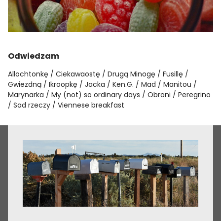
Odwiedzam
Allochtonkę
Ciekawaostę
Drugą Minogę
Fusillę
Gwiezdną
Ikroopkę
Jacka
Ken.G.
Mad
Manitou
Marynarka
My (not) so ordinary days
Obroni
Peregrino
Sad rzeczy
Viennese breakfast