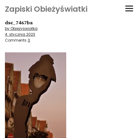
Zapiski Obieżyświatki
dsc_7467ba
Podróże
by Obiezyswiatka
4. stycznia 2023
Kultura i sztuka
Comments
0
Kątem oka
O-fiszki
Niezwyczajne ściany
Dom na kółkach