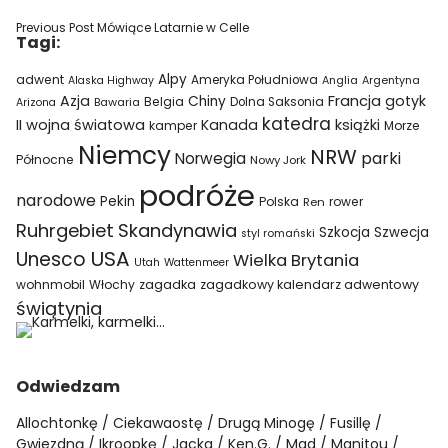
Previous Post
Mówiące Latarnie w Celle
Tagi:
Alpy
adwent
Ameryka Południowa
Alaska Highway
Anglia
Argentyna
Azja
Francja
gotyk
Chiny
Belgia
Bawaria
Dolna Saksonia
Arizona
katedra
II wojna światowa
Kanada
książki
kamper
Morze
Niemcy
NRW
parki
Norwegia
Północne
Nowy Jork
podróże
narodowe
Pekin
Polska
rower
Ren
Ruhrgebiet
Skandynawia
Szkocja
Szwecja
styl romański
USA
Unesco
Wielka Brytania
Utah
Wattenmeer
wohnmobil
Włochy
zagadka
zagadkowy kalendarz adwentowy
świątynia
Odwiedzam
Allochtonkę
Ciekawaostę
Drugą Minogę
Fusillę
Gwiezdną
Ikroopkę
Jacka
Ken.G.
Mad
Manitou