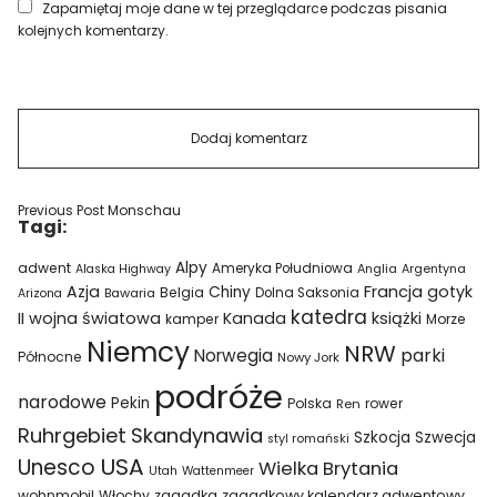
Zapamiętaj moje dane w tej przeglądarce podczas pisania
kolejnych komentarzy.
Previous Post
Monschau
Tagi:
Alpy
adwent
Ameryka Południowa
Alaska Highway
Anglia
Argentyna
Azja
Francja
gotyk
Chiny
Belgia
Bawaria
Dolna Saksonia
Arizona
katedra
II wojna światowa
Kanada
książki
kamper
Morze
Niemcy
NRW
parki
Norwegia
Północne
Nowy Jork
podróże
narodowe
Pekin
Polska
rower
Ren
Ruhrgebiet
Skandynawia
Szkocja
Szwecja
styl romański
USA
Unesco
Wielka Brytania
Utah
Wattenmeer
wohnmobil
Włochy
zagadka
zagadkowy kalendarz adwentowy