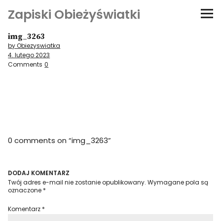
Zapiski Obieżyświatki
img_3263
Podróże
by Obiezyswiatka
4. lutego 2023
Kultura i sztuka
Comments
0
Kątem oka
O-fiszki
0 comments on “
img_3263
”
Niezwyczajne ściany
Dom na kółkach
DODAJ KOMENTARZ
Twój adres e-mail nie zostanie opublikowany.
Wymagane pola są
oznaczone
*
Komentarz
*