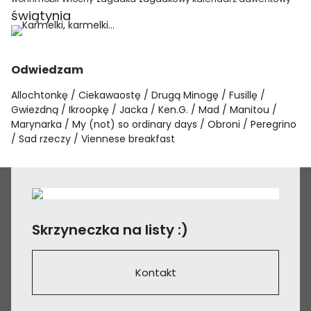
świątynia
Odwiedzam
Allochtonkę
Ciekawaostę
Drugą Minogę
Fusillę
Gwiezdną
Ikroopkę
Jacka
Ken.G.
Mad
Manitou
Marynarka
My (not) so ordinary days
Obroni
Peregrino
Sad rzeczy
Viennese breakfast
Skrzyneczka na listy :)
Kontakt