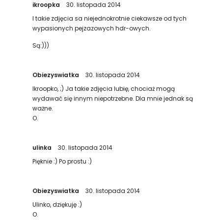
ikroopka
30. listopada 2014
I takie zdjęcia sa niejednokrotnie ciekawsze od tych
wypasionych pejzazowych hdr-owych.
Są:)))
Obiezyswiatka
30. listopada 2014
Ikroopko, ;) Ja takie zdjęcia lubię, chociaż mogą
wydawać się innym niepotrzebne. Dla mnie jednak są
ważne.
O.
ulinka
30. listopada 2014
Pięknie :) Po prostu :)
Obiezyswiatka
30. listopada 2014
Ulinko, dziękuję :)
O.