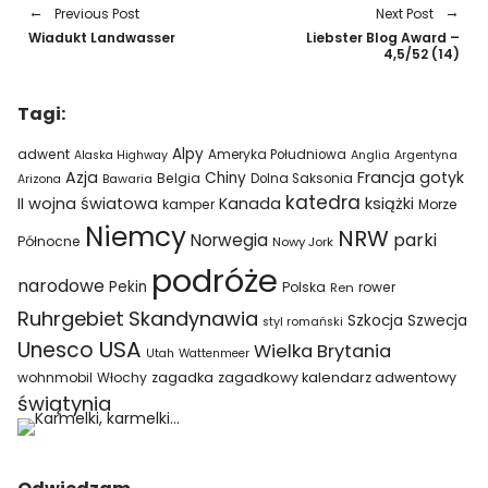
Previous Post
Next Post
Wiadukt Landwasser
Liebster Blog Award –
4,5/52 (14)
Tagi:
Alpy
adwent
Ameryka Południowa
Alaska Highway
Anglia
Argentyna
Azja
Francja
gotyk
Chiny
Belgia
Bawaria
Dolna Saksonia
Arizona
katedra
II wojna światowa
Kanada
książki
kamper
Morze
Niemcy
NRW
parki
Norwegia
Północne
Nowy Jork
podróże
narodowe
Pekin
Polska
rower
Ren
Ruhrgebiet
Skandynawia
Szkocja
Szwecja
styl romański
USA
Unesco
Wielka Brytania
Utah
Wattenmeer
wohnmobil
Włochy
zagadka
zagadkowy kalendarz adwentowy
świątynia