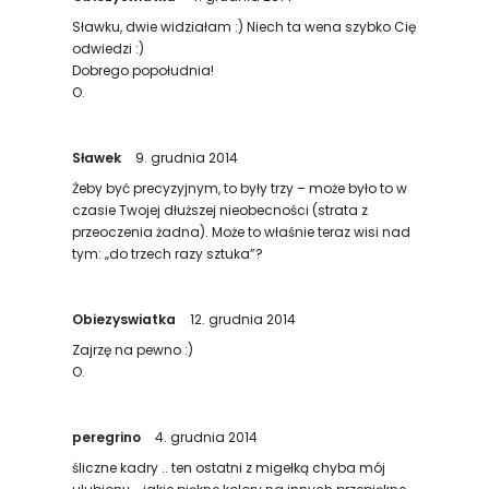
Sławku, dwie widziałam :) Niech ta wena szybko Cię
odwiedzi :)
Dobrego popołudnia!
O.
Sławek
9. grudnia 2014
Żeby być precyzyjnym, to były trzy – może było to w
czasie Twojej dłuższej nieobecności (strata z
przeoczenia żadna). Może to właśnie teraz wisi nad
tym: „do trzech razy sztuka”?
Obiezyswiatka
12. grudnia 2014
Zajrzę na pewno :)
O.
peregrino
4. grudnia 2014
śliczne kadry .. ten ostatni z migełką chyba mój