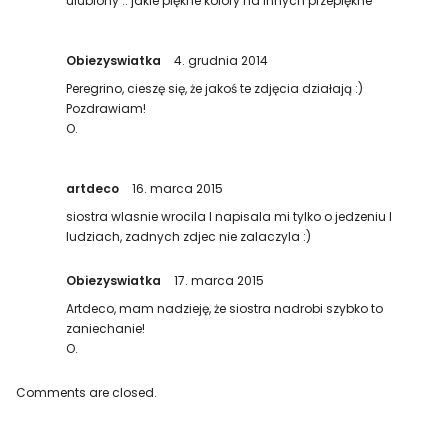
ulubiony .. jakie piękne kolory na innych przepiękne
Obiezyswiatka
4. grudnia 2014
Peregrino, cieszę się, że jakoś te zdjęcia działają :)
Pozdrawiam!
O.
artdeco
16. marca 2015
siostra wlasnie wrocila I napisala mi tylko o jedzeniu I
ludziach, zadnych zdjec nie zalaczyla :)
Obiezyswiatka
17. marca 2015
Artdeco, mam nadzieję, że siostra nadrobi szybko to
zaniechanie!
O.
Comments are closed.