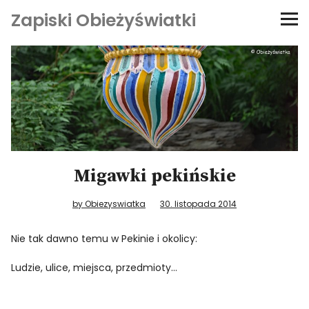
Zapiski Obieżyświatki
Podróże
Kultura i sztuka
Kątem oka
O-fiszki
Migawki pekińskie
Niezwyczajne ściany
by Obiezyswiatka
30. listopada 2014
Nie tak dawno temu w Pekinie i okolicy:
Dom na kółkach
Ludzie, ulice, miejsca, przedmioty…