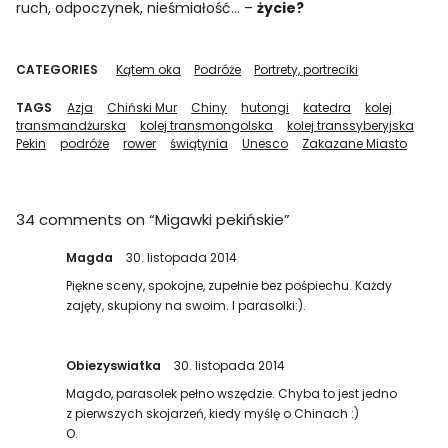
ruch, odpoczynek, nieśmiałość… –
życie?
CATEGORIES
Kątem oka
Podróże
Portrety, portreciki
TAGS
Azja
Chiński Mur
Chiny
hutongi
katedra
kolej
transmandżurska
kolej transmongolska
kolej transsyberyjska
Pekin
podróże
rower
świątynia
Unesco
Zakazane Miasto
34 comments on “
Migawki pekińskie
”
Magda
30. listopada 2014
Piękne sceny, spokojne, zupełnie bez pośpiechu. Każdy
zajęty, skupiony na swoim. I parasolki:).
Obiezyswiatka
30. listopada 2014
Magdo, parasolek pełno wszędzie. Chyba to jest jedno
z pierwszych skojarzeń, kiedy myślę o Chinach :)
O.