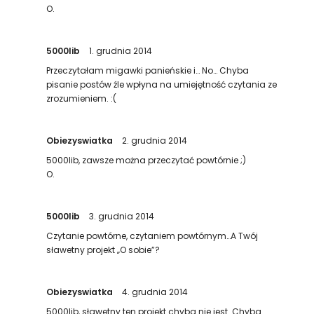
O.
5000lib
1. grudnia 2014
Przeczytałam migawki panieńskie i… No… Chyba
pisanie postów źle wpłyna na umiejętność czytania ze
zrozumieniem. :(
Obiezyswiatka
2. grudnia 2014
5000lib, zawsze można przeczytać powtórnie ;)
O.
5000lib
3. grudnia 2014
Czytanie powtórne, czytaniem powtórnym…A Twój
sławetny projekt „O sobie”?
Obiezyswiatka
4. grudnia 2014
5000lib, sławetny ten projekt chyba nie jest. Chyba