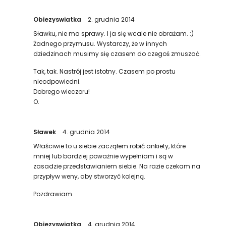
Obiezyswiatka
2. grudnia 2014
Sławku, nie ma sprawy. I ja się wcale nie obrażam. :)
Żadnego przymusu. Wystarczy, że w innych
dziedzinach musimy się czasem do czegoś zmuszać.
Tak, tak. Nastrój jest istotny. Czasem po prostu
nieodpowiedni.
Dobrego wieczoru!
O.
Sławek
4. grudnia 2014
Właściwie to u siebie zacząłem robić ankiety, które
mniej lub bardziej poważnie wypełniam i są w
zasadzie przedstawianiem siebie. Na razie czekam na
przypływ weny, aby stworzyć kolejną.
Pozdrawiam.
Obiezyswiatka
4. grudnia 2014