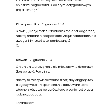
Zara zara zarra… Proszę mi tu nie mydlić oczu
chińskimi migawkami. A co z tym cotygodniowym
projektem, hę? ;)
Obiezyswiatka
2. grudnia 2014
Sławku, ;) rację masz. Przyłapałeś mnie na wagarach,
nastrój miałam nieodpowiedni. Ale już nadrabiam, ale
uwaga: i Ty jesteś w to zamieszany ;)
O.
Sławek
2. grudnia 2014
O nie nie nie, proszę mnie nie mieszać w takie sprawy
(bez obrazy). Poważnie.
Nastrój to rzeczywiście ważna rzecz, aby ciągnąć ten
blogowy wózek. Niejednokrotnie odczuwam to na
własnej skórze też, bo oprócz tego pisania jest praca,
rodzina, pogoda…
Pozdrawiam.