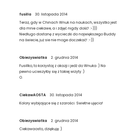
fusilla
30. listopada 2014
Teraz, gdy w Chinach Wnuk na naukach, wszystko jest
dla mnie ciekawe, a i zdjęć nigdy dość! :-)))
Niedługo dostanę z wycieczki do największego Buddy
na świecie, już sie nie moge doczekać! :-))
Obiezyswiatka
2. grudnia 2014
Fusillko, to korzystaj z okazji i jedź do Wnuka :) Na
pewno ucieszyłby się z takiej wizyty :)
O.
CiekawAOSTA
30. listopada 2014
Kolory wybijające się z szarości. Swietne ujęcia!
Obiezyswiatka
2. grudnia 2014
Ciekawaosto, dziękuję :)