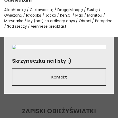
Odwiedzam
Allochtonkę
Ciekawaostę
Drugą Minogę
Fusillę
Gwiezdną
Ikroopkę
Jacka
Ken.G.
Mad
Manitou
Marynarka
My (not) so ordinary days
Obroni
Peregrino
Sad rzeczy
Viennese breakfast
Skrzyneczka na listy :)
Kontakt
ZAPISKI OBIEŻYŚWIATKI