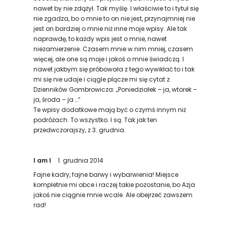
nawet by nie zdążył. Tak myślę. I właściwie to i tytuł się
nie zgadza, bo o mnie to on nie jest, przynajmniej nie
jest on bardziej o mnie niż inne moje wpisy. Ale tak
naprawdę, to każdy wpis jest o mnie, nawet
niezamierzenie. Czasem mnie w nim mniej, czasem
więcej, ale one są moje i jakoś o mnie świadczą. I
nawet jakbym się próbowała z tego wywikłać to i tak
mi się nie udaje i ciągle plącze mi się cytat z
Dzienników Gombrowicza: „Poniedziałek – ja, wtorek –
ja, środa – ja …”
Te wpisy dodatkowe mają być o czymś innym niż
podróżach. To wszystko. I są. Tak jak ten
przedwczorajszy, z 3. grudnia.
I am I
1. grudnia 2014
Fajne kadry, fajne barwy i wybarwienia! Miejsce
kompletnie mi obce i raczej takie pozostanie, bo Azja
jakoś nie ciągnie mnie wcale. Ale obejrzeć zawszem
rad!