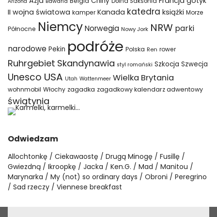
Azja
Francja
gotyk
Chiny
Belgia
Bawaria
Dolna Saksonia
Arizona
katedra
II wojna światowa
Kanada
książki
kamper
Morze
Niemcy
NRW
parki
Norwegia
Północne
Nowy Jork
podróże
narodowe
Pekin
Polska
rower
Ren
Ruhrgebiet
Skandynawia
Szkocja
Szwecja
styl romański
USA
Unesco
Wielka Brytania
Utah
Wattenmeer
wohnmobil
Włochy
zagadka
zagadkowy kalendarz adwentowy
świątynia
Odwiedzam
Allochtonkę
Ciekawaostę
Drugą Minogę
Fusillę
Gwiezdną
Ikroopkę
Jacka
Ken.G.
Mad
Manitou
Marynarka
My (not) so ordinary days
Obroni
Peregrino
Sad rzeczy
Viennese breakfast