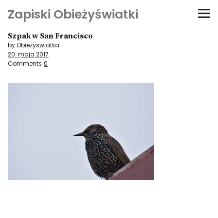
Zapiski Obieżyświatki
Szpak w San Francisco
Podróże
by Obiezyswiatka
20. maja 2017
Kultura i sztuka
Comments
0
Kątem oka
O-fiszki
Niezwyczajne ściany
Dom na kółkach