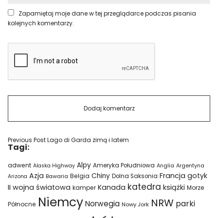
Zapamiętaj moje dane w tej przeglądarce podczas pisania
kolejnych komentarzy.
Previous Post
Lago di Garda zimą i latem
Tagi:
Alpy
adwent
Ameryka Południowa
Alaska Highway
Anglia
Argentyna
Azja
Francja
gotyk
Chiny
Belgia
Bawaria
Dolna Saksonia
Arizona
katedra
II wojna światowa
Kanada
książki
kamper
Morze
Niemcy
NRW
parki
Norwegia
Północne
Nowy Jork