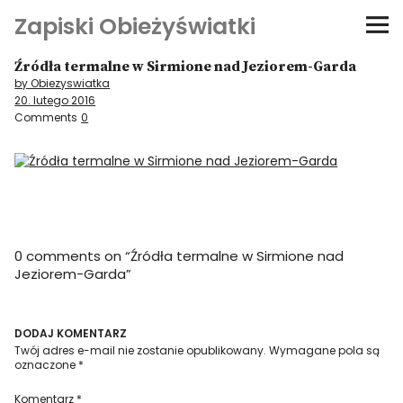
Zapiski Obieżyświatki
Źródła termalne w Sirmione nad Jeziorem-Garda
Podróże
by Obiezyswiatka
20. lutego 2016
Kultura i sztuka
Comments
0
Kątem oka
O-fiszki
0 comments on “
Źródła termalne w Sirmione nad
Niezwyczajne ściany
Jeziorem-Garda
”
Dom na kółkach
DODAJ KOMENTARZ
Twój adres e-mail nie zostanie opublikowany.
Wymagane pola są
oznaczone
*
Komentarz
*