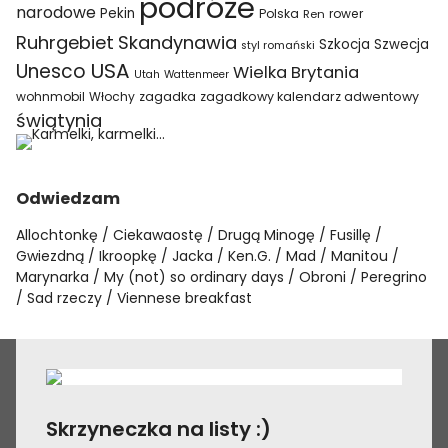
podróże
narodowe
Pekin
Polska
rower
Ren
Ruhrgebiet
Skandynawia
Szkocja
Szwecja
styl romański
USA
Unesco
Wielka Brytania
Utah
Wattenmeer
wohnmobil
Włochy
zagadka
zagadkowy kalendarz adwentowy
świątynia
Odwiedzam
Allochtonkę
Ciekawaostę
Drugą Minogę
Fusillę
Gwiezdną
Ikroopkę
Jacka
Ken.G.
Mad
Manitou
Marynarka
My (not) so ordinary days
Obroni
Peregrino
Sad rzeczy
Viennese breakfast
Skrzyneczka na listy :)