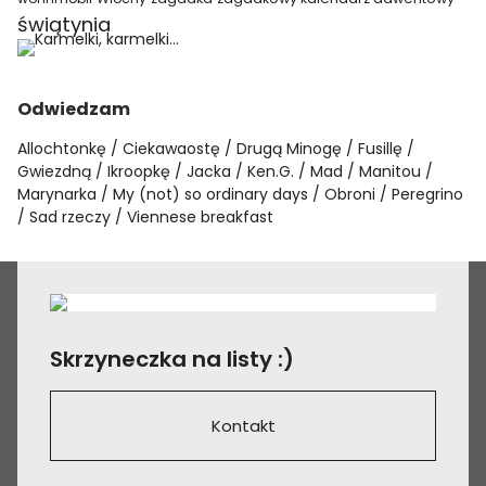
świątynia
Odwiedzam
Allochtonkę
Ciekawaostę
Drugą Minogę
Fusillę
Gwiezdną
Ikroopkę
Jacka
Ken.G.
Mad
Manitou
Marynarka
My (not) so ordinary days
Obroni
Peregrino
Sad rzeczy
Viennese breakfast
Skrzyneczka na listy :)
Kontakt