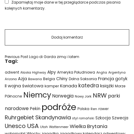
Zapamiętaj moje dane w tej przeglądarce podczas pisania
kolejnych komentarzy.
Previous Post
Lago di Garda zimą i latem
Tagi:
Alpy
adwent
Ameryka Południowa
Alaska Highway
Anglia
Argentyna
Azja
Francja
gotyk
Chiny
Belgia
Bawaria
Dolna Saksonia
Arizona
katedra
II wojna światowa
Kanada
książki
kamper
Morze
Niemcy
NRW
parki
Norwegia
Północne
Nowy Jork
podróże
narodowe
Pekin
Polska
rower
Ren
Ruhrgebiet
Skandynawia
Szkocja
Szwecja
styl romański
USA
Unesco
Wielka Brytania
Utah
Wattenmeer
wohnmobil
Włochy
zagadka
zagadkowy kalendarz adwentowy