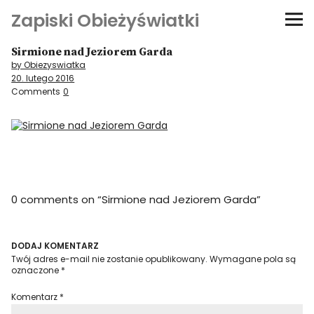
Zapiski Obieżyświatki
Sirmione nad Jeziorem Garda
Podróże
by Obiezyswiatka
20. lutego 2016
Kultura i sztuka
Comments
0
Kątem oka
O-fiszki
0 comments on “
Sirmione nad Jeziorem Garda
”
Niezwyczajne ściany
Dom na kółkach
DODAJ KOMENTARZ
Twój adres e-mail nie zostanie opublikowany.
Wymagane pola są
oznaczone
*
Komentarz
*