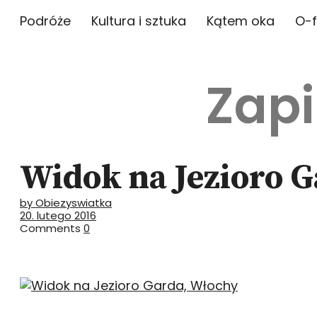
Podróże
Kultura i sztuka
Kątem oka
O-f
Zapi
Widok na Jezioro 
by Obiezyswiatka
20. lutego 2016
Comments
0