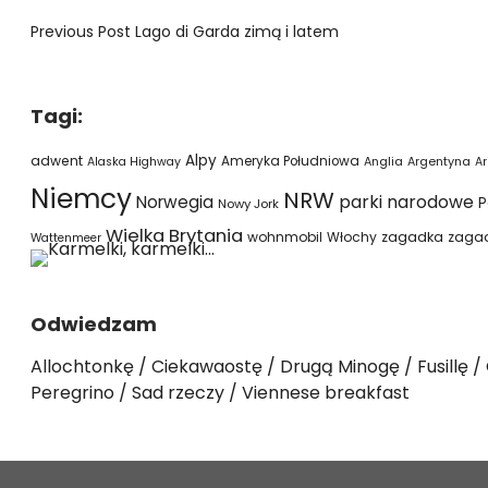
Previous Post
Lago di Garda zimą i latem
Tagi:
Alpy
adwent
Ameryka Południowa
Alaska Highway
Anglia
Argentyna
Ar
Niemcy
NRW
parki narodowe
Norwegia
P
Nowy Jork
Wielka Brytania
wohnmobil
Włochy
zagadka
zaga
Wattenmeer
Odwiedzam
Allochtonkę
Ciekawaostę
Drugą Minogę
Fusillę
Peregrino
Sad rzeczy
Viennese breakfast