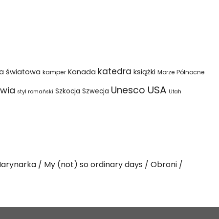
katedra
na światowa
Kanada
książki
kamper
Morze Północne
USA
Unesco
wia
Szkocja
Szwecja
styl romański
Utah
arynarka
My (not) so ordinary days
Obroni