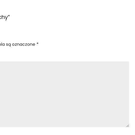
chy
”
la są oznaczone
*