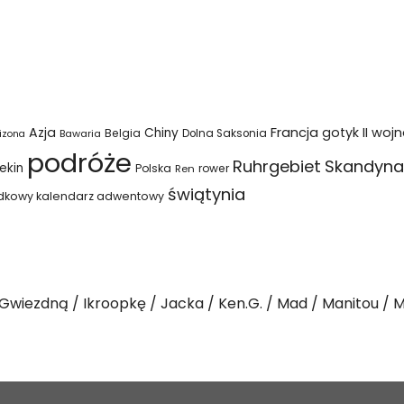
Azja
Francja
gotyk
II woj
Chiny
Belgia
Bawaria
Dolna Saksonia
izona
podróże
Ruhrgebiet
Skandyna
ekin
Polska
rower
Ren
świątynia
dkowy kalendarz adwentowy
Gwiezdną
Ikroopkę
Jacka
Ken.G.
Mad
Manitou
M