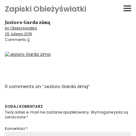
Zapiski Obieżyświatki
Jezioro Garda zimą
Podróże
by Obiezyswiatka
20. lutego 2016
Kultura i sztuka
Comments
0
Kątem oka
O-fiszki
0 comments on “
Jezioro Garda zimą
”
Niezwyczajne ściany
Dom na kółkach
DODAJ KOMENTARZ
Twój adres e-mail nie zostanie opublikowany.
Wymagane pola są
oznaczone
*
Komentarz
*