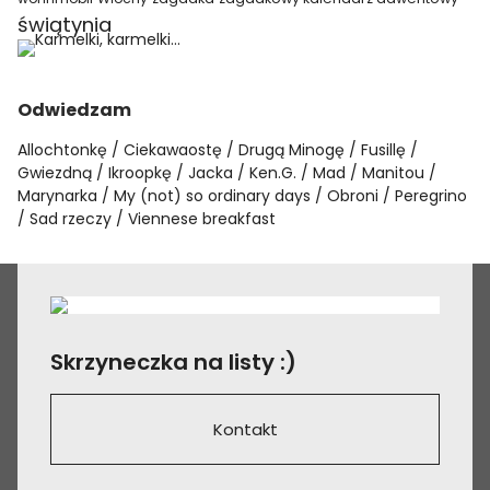
świątynia
Odwiedzam
Allochtonkę
Ciekawaostę
Drugą Minogę
Fusillę
Gwiezdną
Ikroopkę
Jacka
Ken.G.
Mad
Manitou
Marynarka
My (not) so ordinary days
Obroni
Peregrino
Sad rzeczy
Viennese breakfast
Skrzyneczka na listy :)
Kontakt