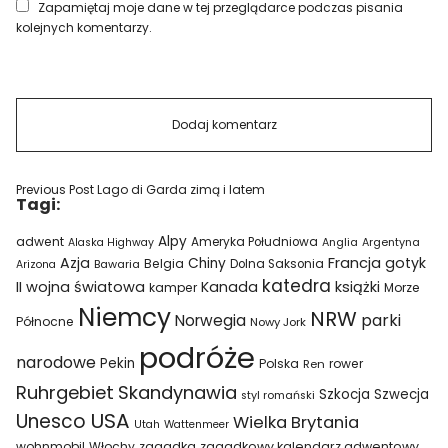
Zapamiętaj moje dane w tej przeglądarce podczas pisania
kolejnych komentarzy.
Previous Post
Lago di Garda zimą i latem
Tagi:
Alpy
adwent
Ameryka Południowa
Alaska Highway
Anglia
Argentyna
Azja
Francja
gotyk
Chiny
Belgia
Bawaria
Dolna Saksonia
Arizona
katedra
II wojna światowa
Kanada
książki
kamper
Morze
Niemcy
NRW
parki
Norwegia
Północne
Nowy Jork
podróże
narodowe
Pekin
Polska
rower
Ren
Ruhrgebiet
Skandynawia
Szkocja
Szwecja
styl romański
USA
Unesco
Wielka Brytania
Utah
Wattenmeer
wohnmobil
Włochy
zagadka
zagadkowy kalendarz adwentowy