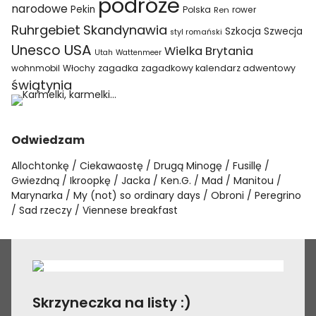
podróże
narodowe
Pekin
Polska
rower
Ren
Ruhrgebiet
Skandynawia
Szkocja
Szwecja
styl romański
USA
Unesco
Wielka Brytania
Utah
Wattenmeer
wohnmobil
Włochy
zagadka
zagadkowy kalendarz adwentowy
świątynia
Odwiedzam
Allochtonkę
Ciekawaostę
Drugą Minogę
Fusillę
Gwiezdną
Ikroopkę
Jacka
Ken.G.
Mad
Manitou
Marynarka
My (not) so ordinary days
Obroni
Peregrino
Sad rzeczy
Viennese breakfast
Skrzyneczka na listy :)