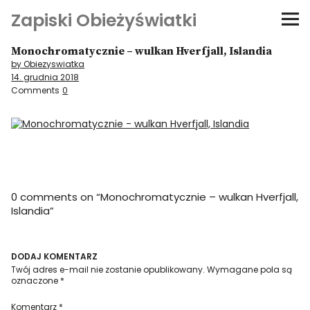
Zapiski Obieżyświatki
Monochromatycznie – wulkan Hverfjall, Islandia
Podróże
by Obiezyswiatka
14. grudnia 2018
Kultura i sztuka
Comments
0
Kątem oka
O-fiszki
0 comments on “
Monochromatycznie – wulkan Hverfjall,
Niezwyczajne ściany
Islandia
”
Dom na kółkach
DODAJ KOMENTARZ
Twój adres e-mail nie zostanie opublikowany.
Wymagane pola są
oznaczone
*
Komentarz
*