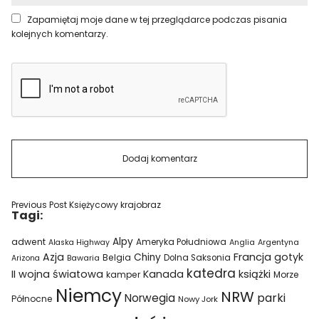
Zapamiętaj moje dane w tej przeglądarce podczas pisania
kolejnych komentarzy.
Previous Post
Księżycowy krajobraz
Tagi:
Alpy
adwent
Ameryka Południowa
Alaska Highway
Anglia
Argentyna
Azja
Francja
gotyk
Chiny
Belgia
Bawaria
Dolna Saksonia
Arizona
katedra
II wojna światowa
Kanada
książki
kamper
Morze
Niemcy
NRW
parki
Norwegia
Północne
Nowy Jork