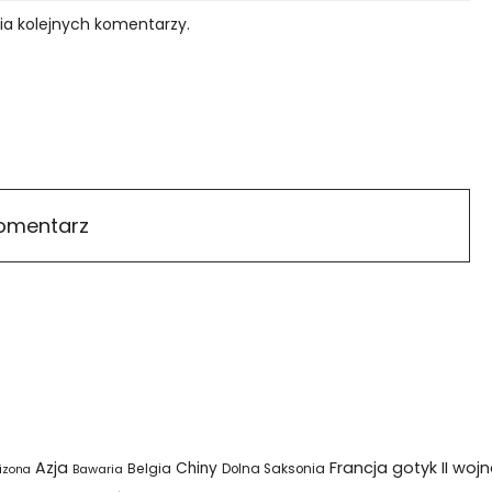
ia kolejnych komentarzy.
Azja
Francja
gotyk
II woj
Chiny
Belgia
Bawaria
Dolna Saksonia
izona