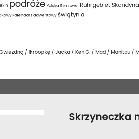
podróże
Ruhrgebiet
Skandyna
ekin
Polska
rower
Ren
świątynia
dkowy kalendarz adwentowy
Gwiezdną
Ikroopkę
Jacka
Ken.G.
Mad
Manitou
M
Skrzyneczka na