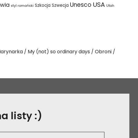
USA
Unesco
wia
Szkocja
Szwecja
styl romański
Utah
arynarka
My (not) so ordinary days
Obroni
 listy :)