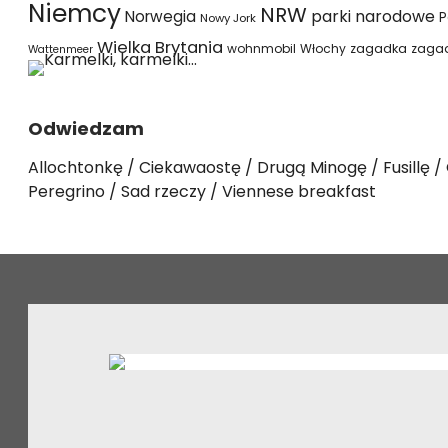
Niemcy
NRW
parki narodowe
Norwegia
P
Nowy Jork
Wielka Brytania
wohnmobil
Włochy
zagadka
zaga
Wattenmeer
Odwiedzam
Allochtonkę
Ciekawaostę
Drugą Minogę
Fusillę
Peregrino
Sad rzeczy
Viennese breakfast