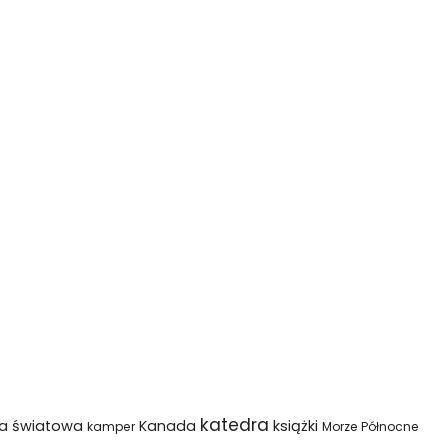
katedra
na światowa
Kanada
książki
kamper
Morze Północne