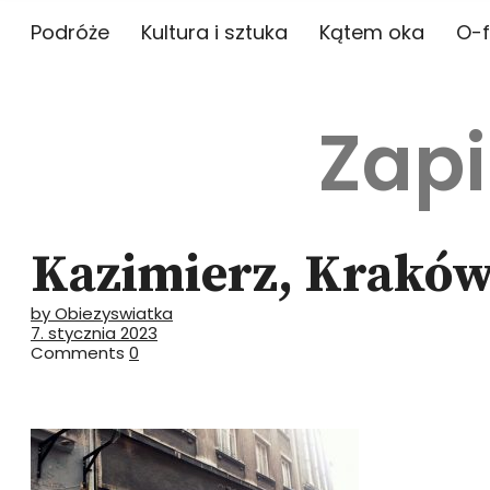
Podróże
Kultura i sztuka
Kątem oka
O-f
Zapi
Kazimierz, Krakó
by Obiezyswiatka
7. stycznia 2023
Comments
0