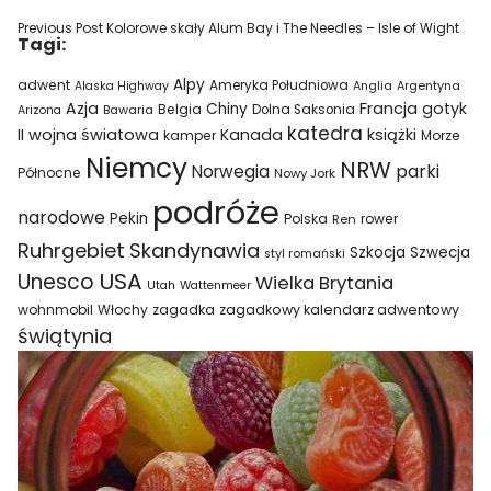
Previous Post
Kolorowe skały Alum Bay i The Needles – Isle of Wight
Tagi:
Alpy
adwent
Ameryka Południowa
Alaska Highway
Anglia
Argentyna
Azja
Francja
gotyk
Chiny
Belgia
Bawaria
Dolna Saksonia
Arizona
katedra
II wojna światowa
Kanada
książki
kamper
Morze
Niemcy
NRW
parki
Norwegia
Północne
Nowy Jork
podróże
narodowe
Pekin
Polska
rower
Ren
Ruhrgebiet
Skandynawia
Szkocja
Szwecja
styl romański
USA
Unesco
Wielka Brytania
Utah
Wattenmeer
wohnmobil
Włochy
zagadka
zagadkowy kalendarz adwentowy
świątynia