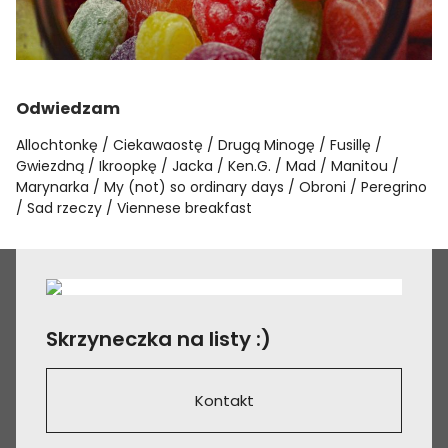
Odwiedzam
Allochtonkę
Ciekawaostę
Drugą Minogę
Fusillę
Gwiezdną
Ikroopkę
Jacka
Ken.G.
Mad
Manitou
Marynarka
My (not) so ordinary days
Obroni
Peregrino
Sad rzeczy
Viennese breakfast
Skrzyneczka na listy :)
Kontakt