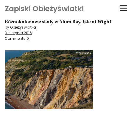
Zapiski Obieżyświatki
Różnokolorowe skały w Alum Bay, Isle of Wight
Podróże
by Obiezyswiatka
3. sierpnia 2016
Kultura i sztuka
Comments
0
Kątem oka
O-fiszki
Niezwyczajne ściany
Dom na kółkach