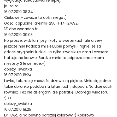
wygladaja zdecydowanie lepiej.
ja-zolza
16.07.2010 08:34
Ciekawe – zawsze to coś innego :)
Gość: capucine, areims-256-1-17-12.w92-
131.abo.wanadoo.fr
16.07.2010 09:03
No prosze, widzilam psy i koty w sweterkach ale drzew
jeszcze nie! Podoba mi sie!Lubie pomysl i fajnie, ze sa
gdzies oryginalni ludzie. Ja tylko szydelkuje zima i czasem
haftuje na kanwie. Bardzo mnie to odpreza choc mam
niestety 2 lewe rece:-)
obiezy_swiatka
16.07.2010 18:24
Lo-ko, tak, rację masz, że drzewa są piękne. Mnie się jednak
takie ubranko podoba na latarniach i słupach. Na drzewach
również. Też nie dziergam, ale potrafię. Dobrego wieczoru!
:) O.
obiezy_swiatka
16.07.2010 18:25
Dr_Ewo, a na pewno bardziej kolorowy :) Kolorowo