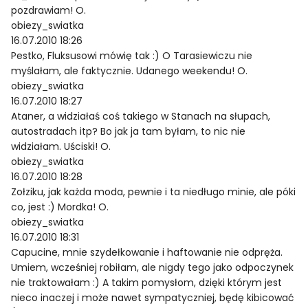
pozdrawiam! O.
obiezy_swiatka
16.07.2010 18:26
Pestko, Fluksusowi mówię tak :) O Tarasiewiczu nie
myślałam, ale faktycznie. Udanego weekendu! O.
obiezy_swiatka
16.07.2010 18:27
Ataner, a widziałaś coś takiego w Stanach na słupach,
autostradach itp? Bo jak ja tam byłam, to nic nie
widziałam. Uściski! O.
obiezy_swiatka
16.07.2010 18:28
Zołziku, jak każda moda, pewnie i ta niedługo minie, ale póki
co, jest :) Mordka! O.
obiezy_swiatka
16.07.2010 18:31
Capucine, mnie szydełkowanie i haftowanie nie odpręża.
Umiem, wcześniej robiłam, ale nigdy tego jako odpoczynek
nie traktowałam :) A takim pomysłom, dzięki którym jest
nieco inaczej i może nawet sympatyczniej, będę kibicować