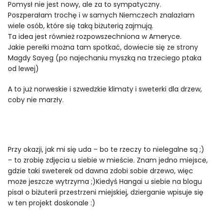
Pomysł nie jest nowy, ale za to sympatyczny.
Poszperałam trochę i w samych Niemczech znalazłam
wiele osób, które się taką biżuterią zajmują.
Ta idea jest również rozpowszechniona w Ameryce.
Jakie perełki można tam spotkać, dowiecie się ze strony
Magdy Sayeg (po najechaniu myszką na trzeciego ptaka
od lewej)
A to już norweskie i szwedzkie klimaty i sweterki dla drzew,
coby nie marzły.
Przy okazji, jak mi się uda – bo te rzeczy to nielegalne są ;)
– to zrobię zdjęcia u siebie w mieście. Znam jedno miejsce,
gdzie taki sweterek od dawna zdobi sobie drzewo, więc
może jeszcze wytrzyma ;)Kiedyś Hangai u siebie na blogu
pisał o biżuterii przestrzeni miejskiej, dzierganie wpisuje się
w ten projekt doskonale :)