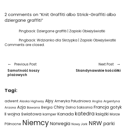
2 comments on “
Knit Graffiti albo Strick-Graffiti albo
dziergane graffiti
”
Pingback:
Dziergane graffiti | Zapiski Obieżyświatki
Pingback:
Wdzianko dla Skrzypka | Zapiski Obieżyświatki
Comments are closed.
Previous Post
Next Post
Samotność koszy
Skandynawskie kościółki
plażowych
Tagi:
Alpy
adwent
Ameryka Południowa
Alaska Highway
Anglia
Argentyna
Azja
Francja
gotyk
Chiny
Belgia
Bawaria
Dolna Saksonia
Arizona
katedra
II wojna światowa
Kanada
książki
kamper
Morze
Niemcy
NRW
parki
Norwegia
Północne
Nowy Jork