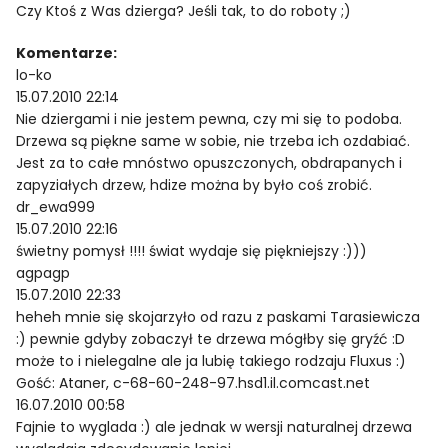
Czy Ktoś z Was dzierga? Jeśli tak, to do roboty ;)
Komentarze:
lo-ko
15.07.2010 22:14
Nie dziergami i nie jestem pewna, czy mi się to podoba.
Drzewa są piękne same w sobie, nie trzeba ich ozdabiać.
Jest za to całe mnóstwo opuszczonych, obdrapanych i
zapyziałych drzew, hdize można by było coś zrobić.
dr_ewa999
15.07.2010 22:16
świetny pomysł !!!! świat wydaje się piękniejszy :)))
agpagp
15.07.2010 22:33
heheh mnie się skojarzyło od razu z paskami Tarasiewicza
:) pewnie gdyby zobaczył te drzewa mógłby się gryźć :D
może to i nielegalne ale ja lubię takiego rodzaju Fluxus :)
Gość: Ataner, c-68-60-248-97.hsd1.il.comcast.net
16.07.2010 00:58
Fajnie to wyglada :) ale jednak w wersji naturalnej drzewa