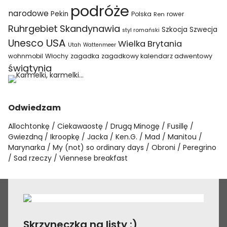
podróże
narodowe
Pekin
Polska
rower
Ren
Ruhrgebiet
Skandynawia
Szkocja
Szwecja
styl romański
USA
Unesco
Wielka Brytania
Utah
Wattenmeer
wohnmobil
Włochy
zagadka
zagadkowy kalendarz adwentowy
świątynia
Odwiedzam
Allochtonkę
Ciekawaostę
Drugą Minogę
Fusillę
Gwiezdną
Ikroopkę
Jacka
Ken.G.
Mad
Manitou
Marynarka
My (not) so ordinary days
Obroni
Peregrino
Sad rzeczy
Viennese breakfast
Skrzyneczka na listy :)