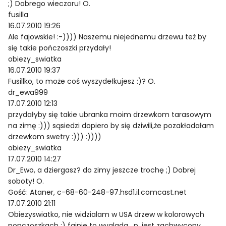
;) Dobrego wieczoru! O.
fusilla
16.07.2010 19:26
Ale fajowskie! :-)))) Naszemu niejednemu drzewu też by
się takie pończoszki przydały!
obiezy_swiatka
16.07.2010 19:37
Fusillko, to może coś wyszydełkujesz :)? O.
dr_ewa999
17.07.2010 12:13
przydałyby się takie ubranka moim drzewkom tarasowym
na zimę :))) sąsiedzi dopiero by się dziwili,że pozakładałam
drzewkom swetry :))) :))))
obiezy_swiatka
17.07.2010 14:27
Dr_Ewo, a dziergasz? do zimy jeszcze trochę ;) Dobrej
soboty! O.
Gość: Ataner, c-68-60-248-97.hsd1.il.comcast.net
17.07.2010 21:11
Obiezyswiatko, nie widzialam w USA drzew w kolorowych
ponczoszkach :) fajnie to wyglada , p. jest zachwycony.