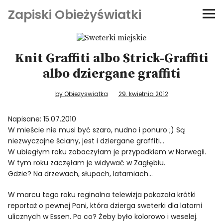
Zapiski Obieżyświatki
Podróże
Knit Graffiti albo Strick-Graffiti
Kultura i sztuka
albo dziergane graffiti
Kątem oka
by Obiezyswiatka
29. kwietnia 2012
Napisane: 15.07.2010
O-fiszki
W mieście nie musi być szaro, nudno i ponuro ;) Są
niezwyczajne ściany, jest i dziergane graffiti…
Niezwyczajne ściany
W ubiegłym roku zobaczyłam je przypadkiem w Norwegii.
W tym roku zaczęłam je widywać w Zagłębiu.
Gdzie? Na drzewach, słupach, latarniach…
Dom na kółkach
W marcu tego roku reginalna telewizja pokazała krótki
reportaż o pewnej Pani, która dzierga sweterki dla latarni
ulicznych w Essen. Po co? Żeby było kolorowo i weselej.