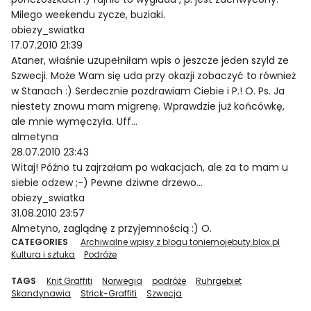
Milego weekendu zycze, buziaki.
obiezy_swiatka
17.07.2010 21:39
Ataner, właśnie uzupełniłam wpis o jeszcze jeden szyld ze
Szwecji. Może Wam się uda przy okazji zobaczyć to również
w Stanach :) Serdecznie pozdrawiam Ciebie i P.! O. Ps. Ja
niestety znowu mam migrenę. Wprawdzie już końcówkę,
ale mnie wymęczyła. Uff…
almetyna
28.07.2010 23:43
Witaj! Późno tu zajrzałam po wakacjach, ale za to mam u
siebie odzew ;-) Pewne dziwne drzewo…
obiezy_swiatka
31.08.2010 23:57
Almetyno, zaglądnę z przyjemnością :) O.
CATEGORIES
Archiwalne wpisy z blogu toniemojebuty.blox.pl
Kultura i sztuka
Podróże
TAGS
Knit Graffiti
Norwegia
podróże
Ruhrgebiet
Skandynawia
Strick-Graffiti
Szwecja