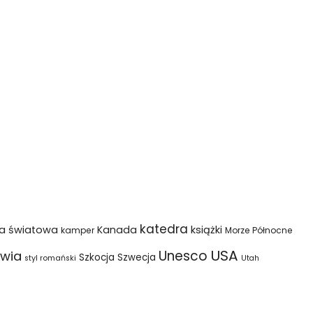
katedra
na światowa
Kanada
książki
kamper
Morze Północne
USA
Unesco
wia
Szkocja
Szwecja
styl romański
Utah