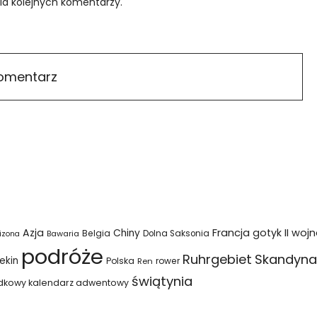
ia kolejnych komentarzy.
Azja
Francja
gotyk
II woj
Chiny
Belgia
Bawaria
Dolna Saksonia
izona
podróże
Ruhrgebiet
Skandyna
ekin
Polska
rower
Ren
świątynia
dkowy kalendarz adwentowy