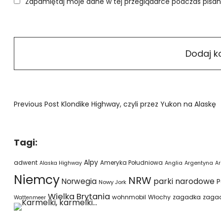
Zapamiętaj moje dane w tej przeglądarce podczas pisan
Previous Post
Klondike Highway, czyli przez Yukon na Alaskę
Tagi:
Alpy
adwent
Ameryka Południowa
Alaska Highway
Anglia
Argentyna
Ar
Niemcy
NRW
parki narodowe
Norwegia
P
Nowy Jork
Wielka Brytania
wohnmobil
Włochy
zagadka
zaga
Wattenmeer