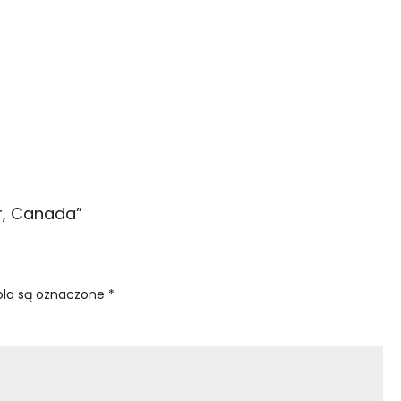
er, Canada
”
la są oznaczone
*