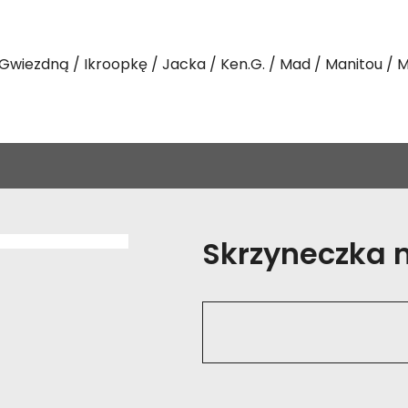
Gwiezdną
Ikroopkę
Jacka
Ken.G.
Mad
Manitou
M
Skrzyneczka na