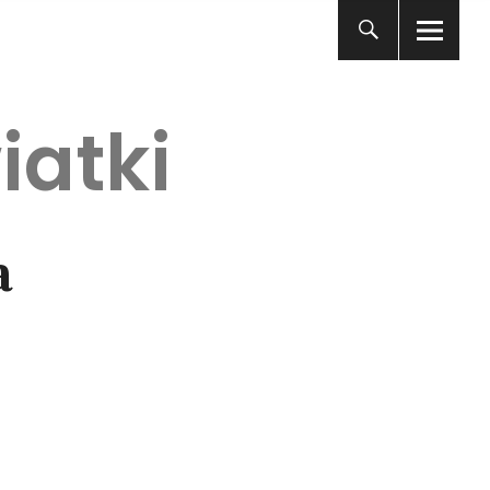
iatki
a