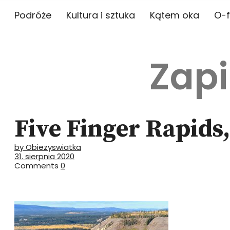
Podróże
Kultura i sztuka
Kątem oka
O-f
Zapi
Five Finger Rapids
by Obiezyswiatka
31. sierpnia 2020
Comments
0