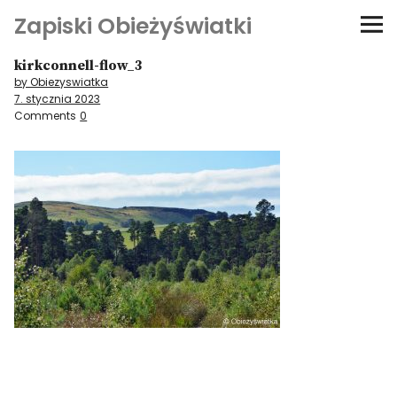
Zapiski Obieżyświatki
kirkconnell-flow_3
Podróże
by Obiezyswiatka
7. stycznia 2023
Kultura i sztuka
Comments
0
Kątem oka
O-fiszki
Niezwyczajne ściany
Dom na kółkach