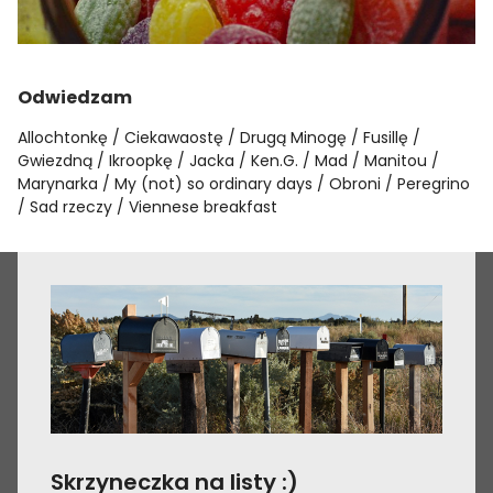
Odwiedzam
Allochtonkę
Ciekawaostę
Drugą Minogę
Fusillę
Gwiezdną
Ikroopkę
Jacka
Ken.G.
Mad
Manitou
Marynarka
My (not) so ordinary days
Obroni
Peregrino
Sad rzeczy
Viennese breakfast
Skrzyneczka na listy :)