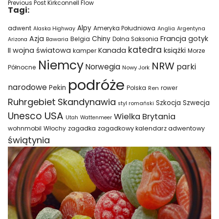
Previous Post
Kirkconnell Flow
Tagi:
Alpy
adwent
Ameryka Południowa
Alaska Highway
Anglia
Argentyna
Azja
Francja
gotyk
Chiny
Belgia
Bawaria
Dolna Saksonia
Arizona
katedra
II wojna światowa
Kanada
książki
kamper
Morze
Niemcy
NRW
parki
Norwegia
Północne
Nowy Jork
podróże
narodowe
Pekin
Polska
rower
Ren
Ruhrgebiet
Skandynawia
Szkocja
Szwecja
styl romański
USA
Unesco
Wielka Brytania
Utah
Wattenmeer
wohnmobil
Włochy
zagadka
zagadkowy kalendarz adwentowy
świątynia