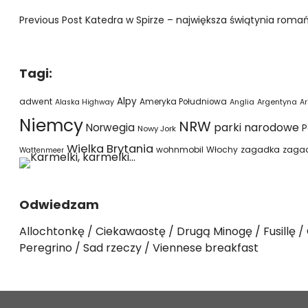
Previous Post
Katedra w Spirze – największa świątynia romań
Tagi:
Alpy
adwent
Ameryka Południowa
Alaska Highway
Anglia
Argentyna
Ar
Niemcy
NRW
parki narodowe
Norwegia
P
Nowy Jork
Wielka Brytania
wohnmobil
Włochy
zagadka
zaga
Wattenmeer
Odwiedzam
Allochtonkę
Ciekawaostę
Drugą Minogę
Fusillę
Peregrino
Sad rzeczy
Viennese breakfast