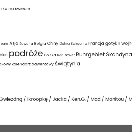
ska na świecie
Azja
Francja
gotyk
II woj
Chiny
Belgia
Bawaria
Dolna Saksonia
izona
podróże
Ruhrgebiet
Skandyna
ekin
Polska
rower
Ren
świątynia
dkowy kalendarz adwentowy
Gwiezdną
Ikroopkę
Jacka
Ken.G.
Mad
Manitou
M