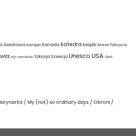
katedra
na światowa
Kanada
książki
kamper
Morze Północne
USA
Unesco
wia
Szkocja
Szwecja
styl romański
Utah
arynarka
My (not) so ordinary days
Obroni