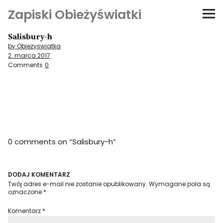
Zapiski Obieżyświatki
Salisbury-h
Podróże
by Obiezyswiatka
2. marca 2017
Kultura i sztuka
Comments
0
Kątem oka
O-fiszki
0 comments on “
Salisbury-h
”
Niezwyczajne ściany
Dom na kółkach
DODAJ KOMENTARZ
Twój adres e-mail nie zostanie opublikowany.
Wymagane pola są
oznaczone
*
Komentarz
*