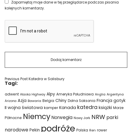
Zapamiętaj moje dane w tej przeglądarce podczas pisania
kolejnych komentarzy.
Previous Post
Katedra w Salisbury
Tagi:
Alpy
adwent
Ameryka Południowa
Alaska Highway
Anglia
Argentyna
Azja
Francja
gotyk
Chiny
Belgia
Bawaria
Dolna Saksonia
Arizona
katedra
II wojna światowa
Kanada
książki
kamper
Morze
Niemcy
NRW
parki
Norwegia
Północne
Nowy Jork
podróże
narodowe
Pekin
Polska
rower
Ren