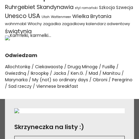
Ruhrgebiet
Skandynawia
Szkocja
Szwecja
styl romański
USA
Unesco
Wielka Brytania
Utah
Wattenmeer
wohnmobil
Włochy
zagadka
zagadkowy kalendarz adwentowy
świątynia
Odwiedzam
Allochtonkę
Ciekawaostę
Drugą Minogę
Fusillę
Gwiezdną
Ikroopkę
Jacka
Ken.G.
Mad
Manitou
Marynarka
My (not) so ordinary days
Obroni
Peregrino
Sad rzeczy
Viennese breakfast
Skrzyneczka na listy :)