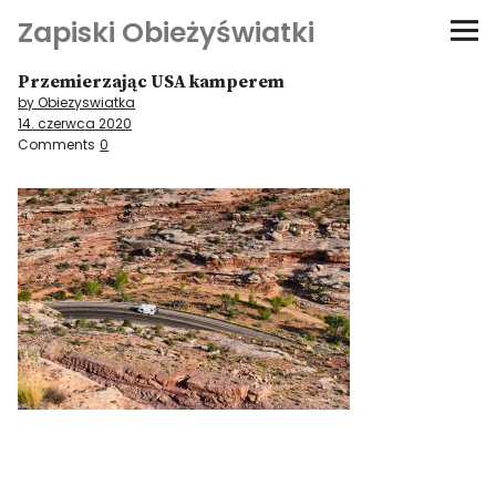
Zapiski Obieżyświatki
Przemierzając USA kamperem
Podróże
by Obiezyswiatka
14. czerwca 2020
Kultura i sztuka
Comments
0
Kątem oka
O-fiszki
Niezwyczajne ściany
Dom na kółkach