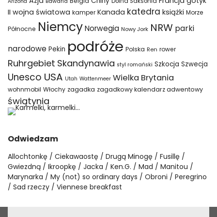
Azja
Francja
gotyk
Chiny
Belgia
Bawaria
Dolna Saksonia
Arizona
katedra
II wojna światowa
Kanada
książki
kamper
Morze
Niemcy
NRW
parki
Norwegia
Północne
Nowy Jork
podróże
narodowe
Pekin
Polska
rower
Ren
Ruhrgebiet
Skandynawia
Szkocja
Szwecja
styl romański
USA
Unesco
Wielka Brytania
Utah
Wattenmeer
wohnmobil
Włochy
zagadka
zagadkowy kalendarz adwentowy
świątynia
Odwiedzam
Allochtonkę
Ciekawaostę
Drugą Minogę
Fusillę
Gwiezdną
Ikroopkę
Jacka
Ken.G.
Mad
Manitou
Marynarka
My (not) so ordinary days
Obroni
Peregrino
Sad rzeczy
Viennese breakfast