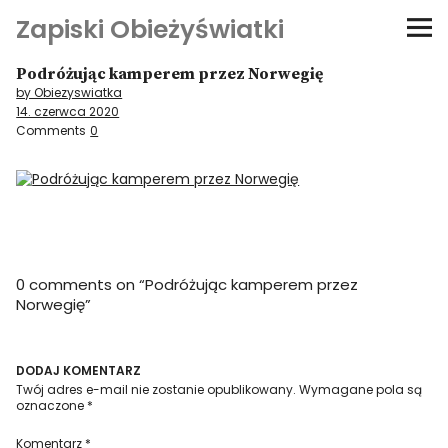
Zapiski Obieżyświatki
Podróżując kamperem przez Norwegię
Podróże
by Obiezyswiatka
14. czerwca 2020
Kultura i sztuka
Comments
0
Kątem oka
O-fiszki
0 comments on “
Podróżując kamperem przez
Niezwyczajne ściany
Norwegię
”
Dom na kółkach
DODAJ KOMENTARZ
Twój adres e-mail nie zostanie opublikowany.
Wymagane pola są
oznaczone
*
Komentarz
*