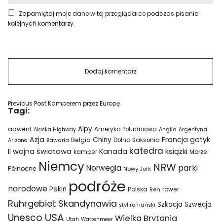
Zapamiętaj moje dane w tej przeglądarce podczas pisania
kolejnych komentarzy.
Previous Post
Kamperem przez Europę
Tagi:
Alpy
adwent
Ameryka Południowa
Alaska Highway
Anglia
Argentyna
Azja
Francja
gotyk
Chiny
Belgia
Bawaria
Dolna Saksonia
Arizona
katedra
II wojna światowa
Kanada
książki
kamper
Morze
Niemcy
NRW
parki
Norwegia
Północne
Nowy Jork
podróże
narodowe
Pekin
Polska
rower
Ren
Ruhrgebiet
Skandynawia
Szkocja
Szwecja
styl romański
USA
Unesco
Wielka Brytania
Utah
Wattenmeer