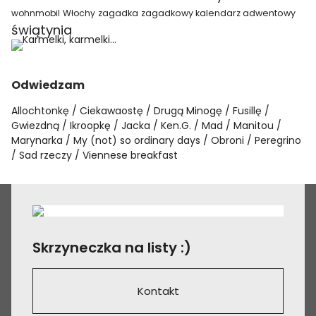
wohnmobil
Włochy
zagadka
zagadkowy kalendarz adwentowy
świątynia
Odwiedzam
Allochtonkę
Ciekawaostę
Drugą Minogę
Fusillę
Gwiezdną
Ikroopkę
Jacka
Ken.G.
Mad
Manitou
Marynarka
My (not) so ordinary days
Obroni
Peregrino
Sad rzeczy
Viennese breakfast
Skrzyneczka na listy :)
Kontakt