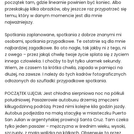
początek tam, gdzie linearnie powinien być koniec. Albo
przeskakuję kilka obrazków, aby jeszcze raz przypatrzeć się
temu, który w danym momencie jest dla mnie
najważniejszy.
Spotkania zaplanowane, spotkania z dobrze znanymi mi
osobami, spotkania przypadkowe. Te ostatnie są dla mnie
najbardziej zagadkowe. Bo oto nagle, tak jakby ni z tego, ni
z owego – przez jakąś chwilę twoje życie splata się z życiem
innego człowieka. I choćby to był tylko ułamek sekundy.
Wiem, że czasem ta krótka chwila, zapada w pamięci na
dłużej, na zawsze. I należy do tych kadrów fotograficznych
odłożonych do szufladki: przypadkowe spotkania.
POCZĄTEK UJĘCIA: Jest chłodna sierpniowa noc na półkuli
południowej. Pasażerowie autobusu drzemią zmęczeni
kilkugodzinną podróżą. Przed nimi kolejne kila godzin jazdy.
Autobus podjeżdża na małą stacyjkę w miasteczku Puerto
San Julian w argentyńskiej prowincji Santa Cruz. Tam czeka
tylko jeden pasażer – mężczyzna w średnim wieku, wysoki,
szczupły, z małą walizką na kółkach. Obserwuję to przez