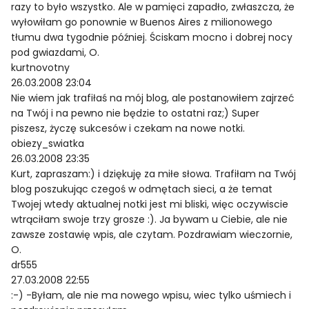
razy to było wszystko. Ale w pamięci zapadło, zwłaszcza, że
wyłowiłam go ponownie w Buenos Aires z milionowego
tłumu dwa tygodnie później. Ściskam mocno i dobrej nocy
pod gwiazdami, O.
kurtnovotny
26.03.2008 23:04
Nie wiem jak trafiłaś na mój blog, ale postanowiłem zajrzeć
na Twój i na pewno nie będzie to ostatni raz;) Super
piszesz, życzę sukcesów i czekam na nowe notki.
obiezy_swiatka
26.03.2008 23:35
Kurt, zapraszam:) i dziękuję za miłe słowa. Trafiłam na Twój
blog poszukując czegoś w odmętach sieci, a że temat
Twojej wtedy aktualnej notki jest mi bliski, więc oczywiscie
wtrąciłam swoje trzy grosze :). Ja bywam u Ciebie, ale nie
zawsze zostawię wpis, ale czytam. Pozdrawiam wieczornie,
O.
dr555
27.03.2008 22:55
:-) -Byłam, ale nie ma nowego wpisu, wiec tylko uśmiech i