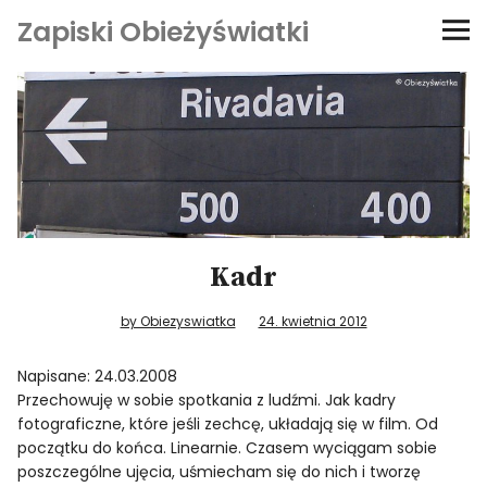
Zapiski Obieżyświatki
Podróże
Kultura i sztuka
Kątem oka
O-fiszki
Kadr
Niezwyczajne ściany
by Obiezyswiatka
24. kwietnia 2012
Napisane: 24.03.2008
Dom na kółkach
Przechowuję w sobie spotkania z ludźmi. Jak kadry
fotograficzne, które jeśli zechcę, układają się w film. Od
początku do końca. Linearnie. Czasem wyciągam sobie
poszczególne ujęcia, uśmiecham się do nich i tworzę