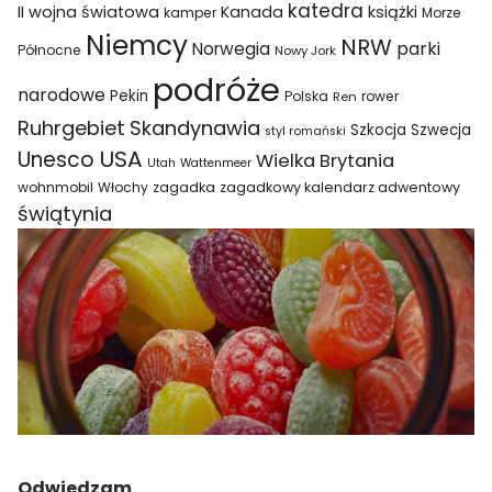
katedra
II wojna światowa
Kanada
książki
kamper
Morze
Niemcy
NRW
parki
Norwegia
Północne
Nowy Jork
podróże
narodowe
Pekin
Polska
rower
Ren
Ruhrgebiet
Skandynawia
Szkocja
Szwecja
styl romański
USA
Unesco
Wielka Brytania
Utah
Wattenmeer
wohnmobil
Włochy
zagadka
zagadkowy kalendarz adwentowy
świątynia
Odwiedzam