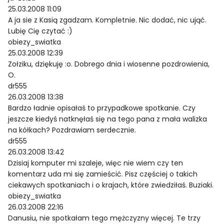
25.03.2008 11:09
A ja sie z Kasią zgadzam. Kompletnie. Nic dodać, nic ująć.
Lubię Cię czytać :)
obiezy_swiatka
25.03.2008 12:39
Zołziku, dziękuję :o. Dobrego dnia i wiosenne pozdrowienia,
O.
dr555
26.03.2008 13:38
Bardzo ładnie opisałaś to przypadkowe spotkanie. Czy
jeszcze kiedyś natknęłaś się na tego pana z mała walizka
na kółkach? Pozdrawiam serdecznie.
dr555
26.03.2008 13:42
Dzisiaj komputer mi szaleje, więc nie wiem czy ten
komentarz uda mi się zamieścić. Pisz częściej o takich
ciekawych spotkaniach i o krajach, które zwiedziłaś. Buziaki.
obiezy_swiatka
26.03.2008 22:16
Danusiu, nie spotkałam tego mężczyzny więcej. Te trzy