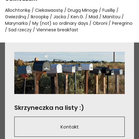
Allochtonkę
Ciekawaostę
Drugą Minogę
Fusillę
Gwiezdną
Ikroopkę
Jacka
Ken.G.
Mad
Manitou
Marynarka
My (not) so ordinary days
Obroni
Peregrino
Sad rzeczy
Viennese breakfast
Skrzyneczka na listy :)
Kontakt