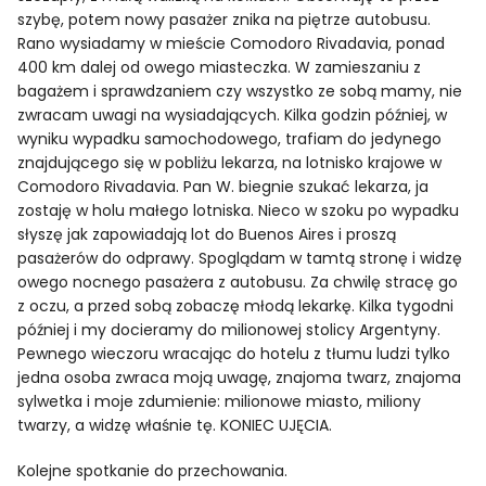
szybę, potem nowy pasażer znika na piętrze autobusu.
Rano wysiadamy w mieście Comodoro Rivadavia, ponad
400 km dalej od owego miasteczka. W zamieszaniu z
bagażem i sprawdzaniem czy wszystko ze sobą mamy, nie
zwracam uwagi na wysiadających. Kilka godzin później, w
wyniku wypadku samochodowego, trafiam do jedynego
znajdującego się w pobliżu lekarza, na lotnisko krajowe w
Comodoro Rivadavia. Pan W. biegnie szukać lekarza, ja
zostaję w holu małego lotniska. Nieco w szoku po wypadku
słyszę jak zapowiadają lot do Buenos Aires i proszą
pasażerów do odprawy. Spoglądam w tamtą stronę i widzę
owego nocnego pasażera z autobusu. Za chwilę stracę go
z oczu, a przed sobą zobaczę młodą lekarkę. Kilka tygodni
później i my docieramy do milionowej stolicy Argentyny.
Pewnego wieczoru wracając do hotelu z tłumu ludzi tylko
jedna osoba zwraca moją uwagę, znajoma twarz, znajoma
sylwetka i moje zdumienie: milionowe miasto, miliony
twarzy, a widzę właśnie tę. KONIEC UJĘCIA.
Kolejne spotkanie do przechowania.