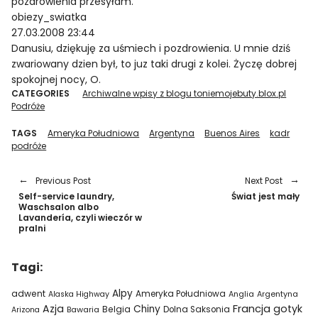
pozdrowienia przesyłam.
obiezy_swiatka
27.03.2008 23:44
Danusiu, dziękuję za uśmiech i pozdrowienia. U mnie dziś
zwariowany dzien był, to juz taki drugi z kolei. Życzę dobrej
spokojnej nocy, O.
CATEGORIES
Archiwalne wpisy z blogu toniemojebuty.blox.pl
Podróże
TAGS
Ameryka Południowa
Argentyna
Buenos Aires
kadr
podróże
Previous Post
Next Post
Self-service laundry,
Świat jest mały
Waschsalon albo
Lavandería, czyli wieczór w
pralni
Tagi:
Alpy
adwent
Ameryka Południowa
Alaska Highway
Anglia
Argentyna
Azja
Francja
gotyk
Chiny
Belgia
Bawaria
Dolna Saksonia
Arizona