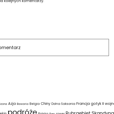
ia kolejnych komentarzy.
Azja
Francja
gotyk
II woj
Chiny
Belgia
Bawaria
Dolna Saksonia
izona
podróże
Ruhrgebiet
Skandyna
ekin
Polska
rower
Ren