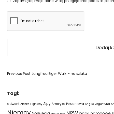
Zapamiętaj moje dane w tej przeglądarce podczas pisan
Previous Post
Jungfrau Eiger Walk – na szlaku
Tagi:
Alpy
adwent
Ameryka Południowa
Alaska Highway
Anglia
Argentyna
Ar
Niemcy
NRW
parki narodowe
Norwegia
P
Nowy Jork