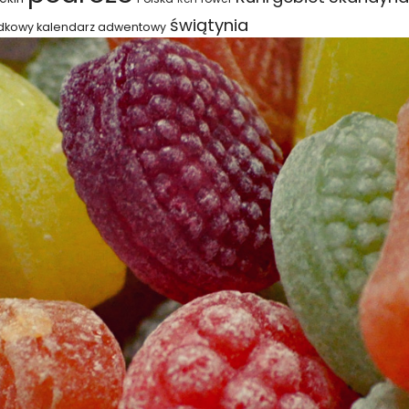
świątynia
dkowy kalendarz adwentowy