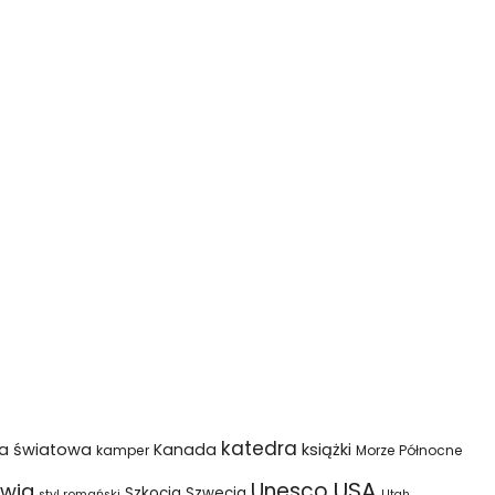
katedra
na światowa
Kanada
książki
kamper
Morze Północne
USA
Unesco
wia
Szkocja
Szwecja
styl romański
Utah