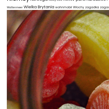
Wielka Brytania
wohnmobil
Włochy
zagadka
zaga
Wattenmeer