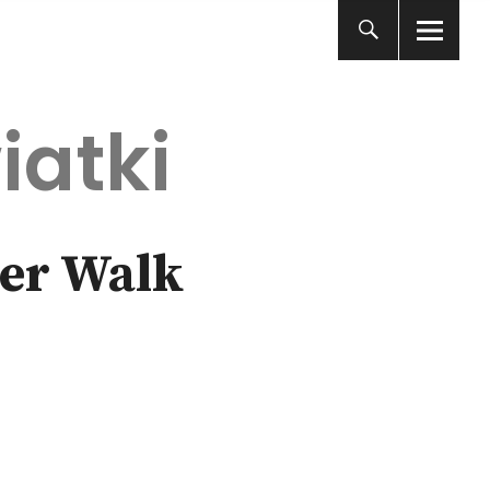
iatki
ger Walk