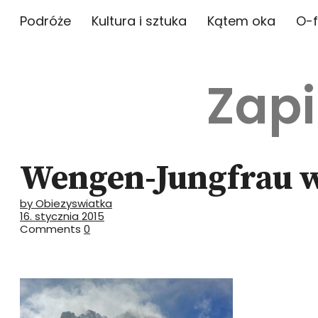
Podróże
Kultura i sztuka
Kątem oka
O-f
Zapi
Wengen-Jungfrau wi
by Obiezyswiatka
16. stycznia 2015
Comments
0