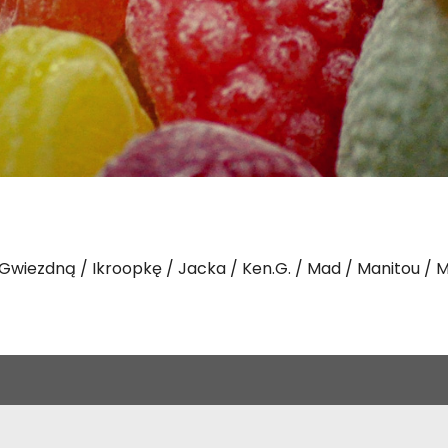
Gwiezdną
Ikroopkę
Jacka
Ken.G.
Mad
Manitou
M