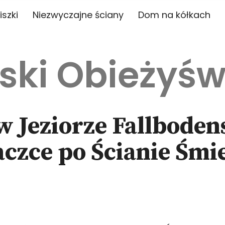
iszki
Niezwyczajne ściany
Dom na kółkach
ski Obieżyśw
Jeziorze Fallbodens
aczce po Ścianie Śmi