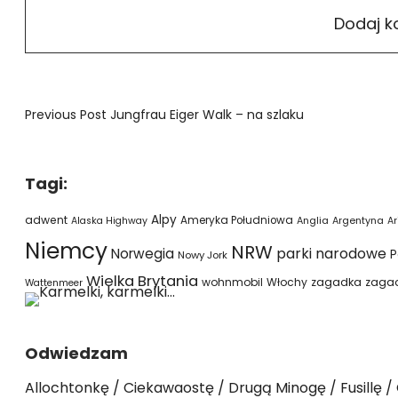
Previous Post
Jungfrau Eiger Walk – na szlaku
Tagi:
Alpy
adwent
Ameryka Południowa
Alaska Highway
Anglia
Argentyna
Ar
Niemcy
NRW
parki narodowe
Norwegia
P
Nowy Jork
Wielka Brytania
wohnmobil
Włochy
zagadka
zaga
Wattenmeer
Odwiedzam
Allochtonkę
Ciekawaostę
Drugą Minogę
Fusillę