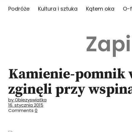
Podróże
Kultura i sztuka
Kątem oka
O-f
Zapi
Kamienie-pomnik w 
zginęli przy wspin
by Obiezyswiatka
16. stycznia 2015
Comments
0