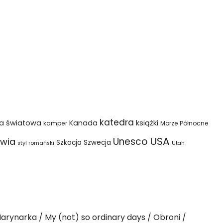
katedra
na światowa
Kanada
książki
kamper
Morze Północne
USA
Unesco
wia
Szkocja
Szwecja
styl romański
Utah
arynarka
My (not) so ordinary days
Obroni