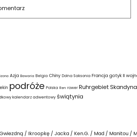
Azja
Francja
gotyk
II woj
Chiny
Belgia
Bawaria
Dolna Saksonia
izona
podróże
Ruhrgebiet
Skandyna
ekin
Polska
rower
Ren
świątynia
dkowy kalendarz adwentowy
Gwiezdną
Ikroopkę
Jacka
Ken.G.
Mad
Manitou
M