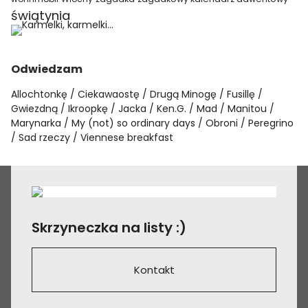
świątynia
Odwiedzam
Allochtonkę
Ciekawaostę
Drugą Minogę
Fusillę
Gwiezdną
Ikroopkę
Jacka
Ken.G.
Mad
Manitou
Marynarka
My (not) so ordinary days
Obroni
Peregrino
Sad rzeczy
Viennese breakfast
Skrzyneczka na listy :)
Kontakt