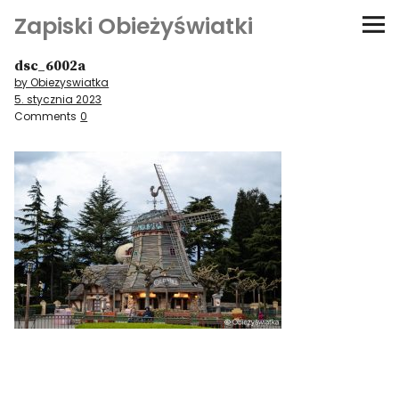
Zapiski Obieżyświatki
dsc_6002a
Podróże
by Obiezyswiatka
5. stycznia 2023
Kultura i sztuka
Comments
0
Kątem oka
O-fiszki
Niezwyczajne ściany
Dom na kółkach