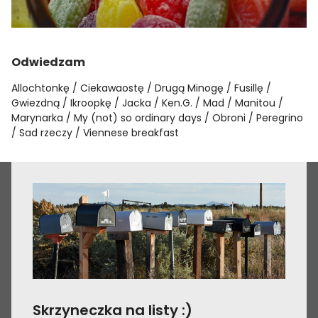
Odwiedzam
Allochtonkę
Ciekawaostę
Drugą Minogę
Fusillę
Gwiezdną
Ikroopkę
Jacka
Ken.G.
Mad
Manitou
Marynarka
My (not) so ordinary days
Obroni
Peregrino
Sad rzeczy
Viennese breakfast
Skrzyneczka na listy :)