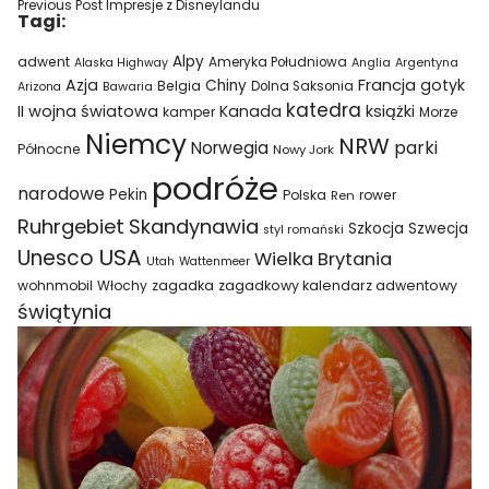
Previous Post
Impresje z Disneylandu
Tagi:
Alpy
adwent
Ameryka Południowa
Alaska Highway
Anglia
Argentyna
Azja
Francja
gotyk
Chiny
Belgia
Bawaria
Dolna Saksonia
Arizona
katedra
II wojna światowa
Kanada
książki
kamper
Morze
Niemcy
NRW
parki
Norwegia
Północne
Nowy Jork
podróże
narodowe
Pekin
Polska
rower
Ren
Ruhrgebiet
Skandynawia
Szkocja
Szwecja
styl romański
USA
Unesco
Wielka Brytania
Utah
Wattenmeer
wohnmobil
Włochy
zagadka
zagadkowy kalendarz adwentowy
świątynia